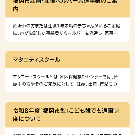
福岡市産前・産後ヘルパー派遣事業のご案
内
妊娠中の方または生後１年未満の赤ちゃんがいるご家庭
に、市が委託した事業者からヘルパーを派遣し、家事や
育児のお手伝いをすることで、育児不安や負担の軽減を
図る事業です。 お知らせ （令和７年４月） 令和６年度
まで：「日中、家族等から家事や育児の支援が受けられな
マタニティスクール
い方」が対象 令和７年度から：「育児に不安や負担を
感じている方」が対象 令和６年度まで：「登録申込書」
や「変更届」を利用希望の事業者へ提出（決定まで３～４
マタニティスクールとは 各区保健福祉センターでは、妊
週間） 令和７年度から：福岡市に直接オンライン申請
娠中の方やそのご家族に対して、妊娠、出産、育児につい
（決定まで１～２週間） 注）登録手続きの前に、利用を
て実際に役立つことを学んでいただけるよう教室を開催
希望する事業者への事前連絡が必要です。 対象となる方
しています。妊娠・分娩の生理、栄養、新生児の衣類、沐浴
次のすべてに該当する方 注）「外出支援」は、生後１年未
法、妊婦体操、家族計画等の健康管理、育児などについ
令和８年度「福岡市型」こども誰でも通園制
満の赤ちゃんが多胎児（双子、三つ子等）の場合に対象と
ての知識、技術をお知らせします。 予約の方法等、各区
度について
なります。注）発熱や喉の痛みがある場合など、体調不良
のマタニティスクール（マタニティ相談）の詳細は以下か
時のご利用はお控えください。 利用期間 妊娠中から出
らご確認ください。 動画で学ぶ「赤ちゃんのお世話」 マ
産後 […]
タニティスクールでお伝えしている「抱っこの方法」や「赤