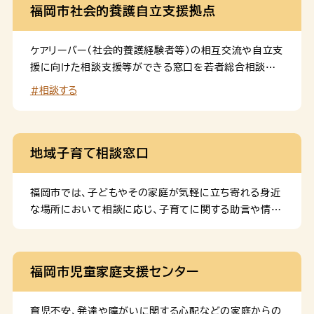
福岡市社会的養護自立支援拠点
ケアリーバー（社会的養護経験者等）の相互交流や自立支
援に向けた相談支援等ができる窓口を若者総合相談セ
ンター（ユースサポートhub）内に設置します。
#相談する
地域子育て相談窓口
福岡市では、子どもやその家庭が気軽に立ち寄れる身近
な場所において相談に応じ、子育てに関する助言や情報
提供などを行う「地域子育て相談窓口」を子どもプラザ
や保育所などに開設します。 子どもの発育や発達、子ど
もとの関わり方など、何でもお気軽にご相談ください！
福岡市児童家庭支援センター
育児不安、発達や障がいに関する心配などの家庭からの