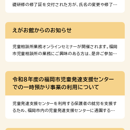
問い合わせをお願いいたします。
礎研修の修了証を交付された方が、氏名の変更や修了証
紛失等の理由により、修了証の再発行を希望される場合
に、修了証の再発行を行うことができます。 再発行につ
いては、以下の「再発行の申請手続きについて」をご参照
えがお館からのお知らせ
ください。
児童相談所業務オンラインセミナーが開催されます。福岡
市児童相談所の業務にご興味のある方は、是非ご参加下
さい。
令和８年度の福岡市児童発達支援センター
での一時預かり事業の利用について
児童発達支援センターを利用する保護者の就労を支援す
るため、福岡市内の児童発達支援センターに通園する児
童を対象に、療育終了後の一時預かり(18時まで)を実
施しております。一時預かりの詳しい内容や、令和８年度