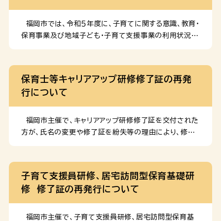
は、上記助成券つづりのほか […]
年７回程度訪問し、「働き方改革」 の取組みを支援しま
す。 ＊研修支援型 公募した市内保育施設（20施
福岡市では、令和５年度に、子育てに関する意識、教育・
設程度）に対して年４回「業務改善」をテーマに集合研修
保育事業及び地域子ども・子育て支援事業の利用状況や
を 実施し、自主的な「働き方改革」の取組みを支援しま
利用希望、青少年の意識や生活実態などを把握し、「第６
す。 ２ 対象施設 福岡市内の認可保育所、認定こど
次福岡市子ども総合計画」（計画期間：令和７～11年度）
も園、地域型保育事業所 ３ 募集施設数 ＊訪問研修
策定の基礎資料を得ることを目的とした「子ども・子育て
保育士等キャリアアップ研修修了証の再発
型 ３施設 ＊研修支援型 20施設程度（参加
支援に関するニーズ調査（令和５年度）」及び「青少年の意
行について
職員数40名程度） ４ 募集期間 令和 […]
識と行動調査（令和５年度）」を実施しました。調査結果を
報告書としてまとめましたので、お知らせいたします。
調査報告書のダウンロード 過去の調査結果
福岡市主催で、キャリアアップ研修修了証を交付された
方が、氏名の変更や修了証を紛失等の理由により、修了
証の再発行を希望される場合に修了証の再発行を行う
ことができます。 再発行については、以下の「保育士等
キャリアアップ研修修了証再発行の申請について」をご
子育て支援員研修、居宅訪問型保育基礎研
参照ください。※福岡市主催のキャリアアップ研修のみ、
修 修了証の再発行について
再発行可能です。主催者が福岡市以外の場合、修了証の
再発行は出来かねます。申請前に、研修要項等をご確認
いただき、主催者が福岡市以外の場合は、主催団体へお
福岡市主催で、子育て支援員研修、居宅訪問型保育基