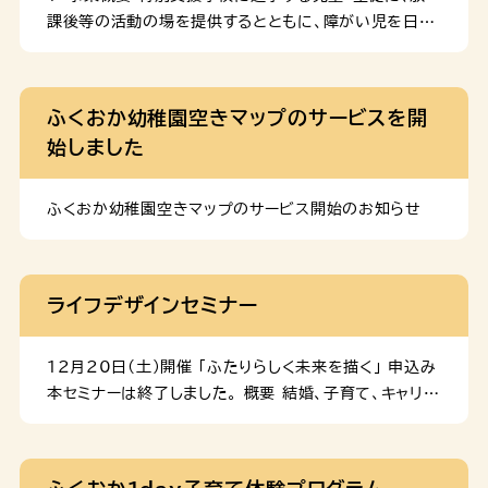
ひとり親家庭情報ポータルサイト「たよって」 ひとり親家
課後等の活動の場を提供するとともに、障がい児を日常
庭やひとり親になる前の家庭の方向けに、各機関の支援
的にケアしている保護者の就労とレスパイトの時間を確
施策や情報をまとめたポータルサイト「たよって」を運用
保することを目的として、福岡市が社会福祉法人等に事
しています。ぜひご活用ください。 ※画像をクリックする
業を委託して実施しているものです。 （１）実施場所 （２）
ふくおか幼稚園空きマップのサービスを開
とサイトにジャンプします。
実施時間 ※日曜、祝日及び12月29日～1月3日は
始しました
事業を実施しません。 （３）利用料 ※ひと月の利用料
合計が3,000円を超える場合、利用者負担額は3,000
円を上限とします。 （４）本事業を利用できる方 （１）に掲
ふくおか幼稚園空きマップのサービス開始のお知らせ
げる特別支援学校に通っており、福岡市内に住所を有す
る児童・生徒 ２ 本事業の運営委託先 下記委託先は令和
7年度の内容です。法人名をクリックすると、各委託先法
ライフデザインセミナー
人のホームページへ移動します。
12月20日(土)開催 「ふたりらしく未来を描く」 申込み
本セミナーは終了しました。 概要 結婚、子育て、キャリア
のこと。パートナーと、これからの暮らしについてじっく
り話し合ったことはありますか。子育て経験者のリアルな
声や、参加者同士の交流を通して、ふたりの未来を造る