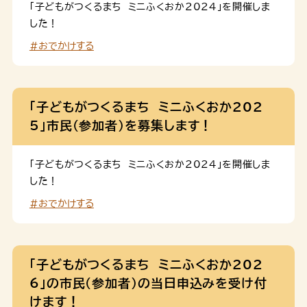
ループ討議は、11月20日（金曜日）、11月25日（水曜
「子どもがつくるまち ミニふくおか2024」を開催しま
日）、12月2日（水曜日）のうち１回（２時間程度） ③事前
した！
オリエンテーション（任意参加・対面開催）は9月15日（火
#おでかけする
曜日）に実施①②③の会場は、いずれも福岡市中央区天
神を予定 居宅訪問型保育研修 基礎研修 【e-ラーニン
グ受講期間】9月11日(金曜日）～11月10日（火曜日）の
間。パソコンやスマートフォ […]
「子どもがつくるまち ミニふくおか202
5」市民（参加者）を募集します！
「子どもがつくるまち ミニふくおか2024」を開催しま
した！
#おでかけする
「子どもがつくるまち ミニふくおか202
6」の市民（参加者）の当日申込みを受け付
けます！