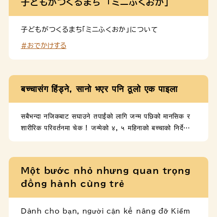
子どもがつくるまち 「ミニふくおか」
子どもがつくるまち「ミニふくおか」について
#おでかけする
बच्चासंग हिंड्ने, सानो भएर पनि ठूलो एक पाइला
सबैभन्दा नजिकबाट सघाउने तपाईंको लागि जन्म पछिको मानसिक र
शारीरिक परिवर्तनमा चेक ! जन्मेको ४, ५ महिनाको बच्चाको निर्देशिका
जन्मेको ७, ८ महिनाको बच्चाको निर्देशिका जन्मेको १२ महिनाको
बच्चाको निर्देशिका
Một bước nhỏ nhưng quan trọng
đồng hành cùng trẻ
Dành cho bạn, người cận kề nâng đỡ Kiểm