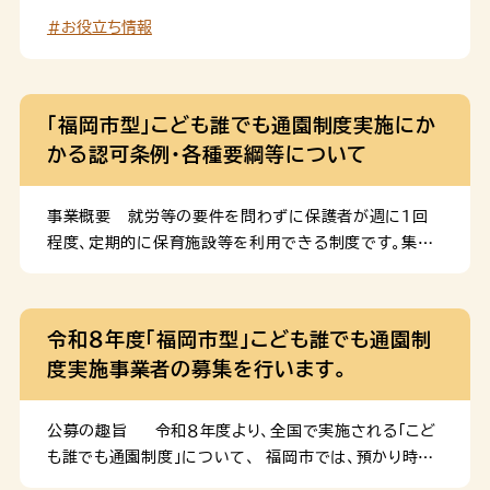
ます。ただし、当日空きがある場合に限ります。 利用料
岡市社会福祉協議会が把握している団体で、掲載可の団
#お役立ち情報
施設によって異なります。（実施施設一覧をご参照くださ
体のみ）
い。） 利用回数 月14回まで利用できます。※複数の施
設を利用した場合、合算して14回までとなります。 利用
方法 事前登録 事前に利用登録が必要です。 児童の住
「福岡市型」こども誰でも通園制度実施にか
所が確認できるもの（福岡市子ども医療証、健康保険の
かる認可条例・各種要綱等について
資格確認書、個人番 […]
事業概要 就労等の要件を問わずに保護者が週に１回
程度、定期的に保育施設等を利用できる制度です。集団
生活を体験することで、こどもの健やかな成長を促すこ
とを目的に実施しています。 対象年齢等の詳細は下記
リンク先に掲載しております。 「福岡市型」こども誰でも
令和８年度「福岡市型」こども誰でも通園制
通園制度について 設備及び運営に関する認可基準
度実施事業者の募集を行います。
事業実施には市の認可が必要です。認可に際しては、下
記条例の設備基準や運営基準を満たす必要があります。
福岡市乳児等通園支援事業の設備及び運営の基準を
公募の趣旨 令和８年度より、全国で実施される「こど
定める条例（PDF：327 KB） 制度の実施方法に関する
も誰でも通園制度」について、 福岡市では、預かり時間
要綱 実施事業者は下記実施要項を遵守する必要があ
や利用対象児童を国基準より拡充した「福岡市型」として