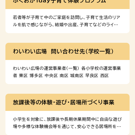
ふくおか１day子育て体験プログラム
ヒントがきっとみつかります！ 日時 2025年12月
20日(土) 13:00～16:00（受付12:40～） 会場
天神西茂ビル内 ７階会議室（中央区天神3-4-10-
若者等が子育て中のご家庭を訪問し、子育て生活のリア
702） 対象 福岡市内に在住・在勤・在学中で、市内で
ルを肌で感じながら、結婚や出産、子育てなどのライフ
の出産・子育てに関心がある方 ※ぜひパートナーと一緒
プランについて考える体験型プログラムです。 申込み
にご参加ください！ 定員 20名程度 参加費 無料
募集期間が終了したため、申込みを締め切りました。 内
11月13日(木)開催 「未来は、自分で、デザインでき
容 １ 事前説明 子どもとのふれあい方等について学ぶ
わいわい広場 問い合わせ先（学校一覧）
る。」 申込み 本セミナーは終了しました。 概要 子育てと
など、子育て体験に向けた準備を行いながら、将来のラ
仕事の両立方法などについて学ぶほか、子育て中の方々
イフデザインについて具体的に考えます。 ２ 子育て体
のトークセッションを通じて将来 […]
験 ２名１組で未就学児（０-６歳）を子育て中のご家庭と
わいわい広場の運営事業者（一覧） 各小学校の運営事業
交流します。出産や子育てなどの疑問や悩みに対し、子
者 東区 博多区 中央区 南区 城南区 早良区 西区
育て家庭からアドバイスを受けられます。 ３ 振り返り会
（後日・オンライン） 体験で感じたことを他の参加者とシ
ェアしながら、学びを深めます。 日程 このページに関す
放課後等の体験・遊び・居場所づくり事業
るお問合せ 名称：福岡市ライフデザイン支援事業事務局
（委託先：スリール株式会社）TEL：03-6801-
8335MAIL：lifedesign@sourire-heart.co
小学生を対象に、放課後や長期休業期間中に自由な遊び
[…]
場や多様な体験機会等を通じて、安心できる居場所を提
供します。