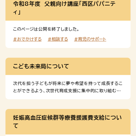
令和8年度 父親向け講座「西区パパニテ
ィ」
このページは公開を終了しました。
#おでかけする
#相談する
#育児のサポート
こども未来局について
次代を担う子どもが将来に夢や希望を持って成長するこ
とができるよう、次世代育成支援に集中的に取り組むた
め、2005年（平成17年）に「こども未来局」を創設しま
した。 組織 こども政策部 総務課 局の総合的な連絡調
整、局の予算・決算、こども未来基金 こども政策課 子ど
妊娠高血圧症候群等療養援護費支給につい
も・子育て施策にかかる総合的な企画調整、子ども総合
て
計画、子ども施策に関する広報等 こども健全育成課 子
ども・若者育成支援施策にかかる企画調整、青少年の非