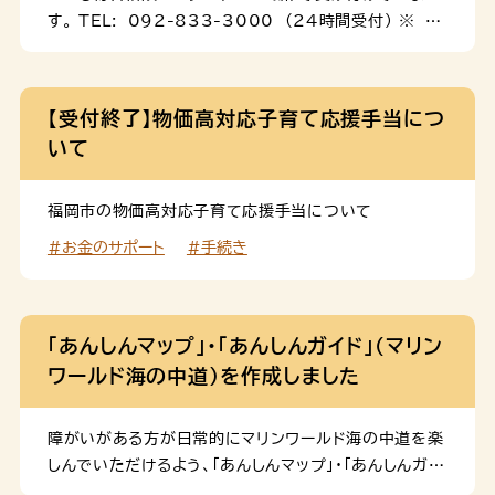
す。 TEL: 092-833-3000 (24時間受付) ※ 年
末年始は189番へお電話ください。 相談窓口 「子育て
に悩んでいる」、「事情があって子どもを育てられない」
など、育児の悩みについて、専門の相談員が話をうかが
【受付終了】物価高対応子育て応援手当につ
います。秘密は守られますので、安心してご相談くださ
いて
い。 こども総合相談センター（えがお館） えがお館 ホ
ームページ ＴＥＬ：092-833-3000ＦＡＸ：092-
832-7830※ 24時間受付（年末年始を除く） ※ 月
福岡市の物価高対応子育て応援手当について
曜日～金曜日 9時～17時（祝日、年末年始を除く） 子
#お金のサポート
#手続き
育て相談リーフレット（長辺三つ折り） 近所に心配なお子
さんはいませんか？迷わず、ご相談ください！ 児童相談
所虐待対応ダイヤル189（いち・はや・く） 「虐待されて
いるのではないか」など、近所に気になる子どもや心配
「あんしんマップ」・「あんしんガイド」（マリン
な家族がいる場合はご相談ください。連絡 […]
ワールド海の中道）を作成しました
障がいがある方が日常的にマリンワールド海の中道を楽
しんでいただけるよう、「あんしんマップ」・「あんしんガイ
ド」（マリンワールド海の中道）（通常版）を作成しました。