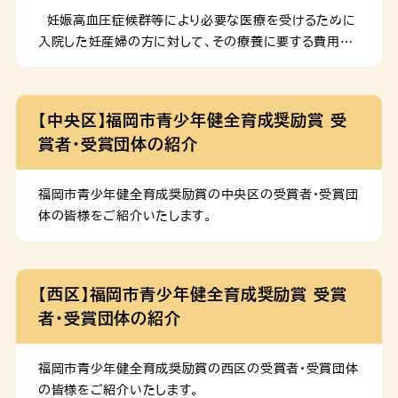
行防止・健全育成に関すること、中央児童会館「あいく
妊娠高血圧症候群等により必要な医療を受けるために
る」、背振少年自然の家、海の中道青少年海の家及び科学
入院した妊産婦の方に対して、その療養に要する費用の
館の管理運営 事業企画担当 子どもの居場所や体験活
一部を支給するものです。 対象者 以下のすべての要件
動機会等の企画調整 こども健やか部 こども家庭課 児
を満たす方 １．福岡市内に住民票を有している方 ２．妊
童虐待防止に関すること、児童福祉法に基づく社会的養
娠高血圧症候群等の対象疾病にり患している妊産婦 ３．
【中央区】福岡市青少年健全育成奨励賞 受
護に関すること、ヤングケアラーに関すること、児童手当、
母体又は胎児の保護のために医療機関へ入院して必要
賞者・受賞団体の紹介
支援が必要な子どもの把握・支援等に関すること こども
な医療を受けた方 ４．入院期間が７日以上であった方
健やか課 母子保健に関す […]
５．前年の所得税課税額が年額３０，０００円以下の世帯
に属する方 ６．児童福祉法第２２条の規定による助産施
福岡市青少年健全育成奨励賞の中央区の受賞者・受賞団
設への入所措置を受けていない方 対象となる疾病 １．
体の皆様をご紹介いたします。
妊娠高血圧症候群及びその他関連疾患 ２．糖尿病及び
妊娠糖尿病 ３．貧血 ４．産科出血 ５．心疾患 支給基準
額 申請期限 妊産婦の入院による医療が終了した日から
【西区】福岡市青少年健全育成奨励賞 受賞
３０日以内に申請が必要です。ただし、入院期間が２１日
者・受賞団体の紹介
を超える場合は、入院した日から起算して２２日目以後３
０日以内に申請してくださ […]
福岡市青少年健全育成奨励賞の西区の受賞者・受賞団体
の皆様をご紹介いたします。