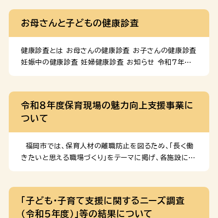
のダウンロード 概要版 第６次福岡市子ども総合計画（概
要版）（PDF：4 MB） 第６次福岡市子ども総合計画（や
お母さんと子どもの健康診査
さしい概要版）（PDF：5 MB） 本編 第６次福岡市子ど
も総合計画（PDF：7 MB） <分割版> 計画の検討経
過 パブリック・コメントの実施結果について 計画を策定
健康診査とは お母さんの健康診査 お子さんの健康診査
するにあたり、広く市民の意見を聴くため、原案に対する
妊娠中の健康診査 妊婦健康診査 お知らせ 令和7年4
意見の募集を行いました。 福岡市こども・子育て審議会
月1日より、以下のとおり助成対象を追加しています。
児童福祉をはじめとした子ども施策を総合的に推進する
１．妊娠20週頃(4番券)の健診における超音波検査 令
ための審議会であり、学識経験者、子ども・子育て支援事
和7年3月31日以前に助成券を受け取られた場合、差替
令和８年度保育現場の魅力向上支援事業に
業の従事者などで構成されています。第６次福岡市子ど
え等不要ですので、そのまま医療機関を受診してくださ
ついて
も総合計画の策定について、福岡市から諮問を受け、分
い。 ２．妊婦健診の一環として受検する子宮頸がん検診
野別に専門的な知見等を持つ委員で構成する４ […]
子宮頸がん検診用助成券をお持ちでない場合、各妊婦
健診実施医療機関に助成券を配置しておりますので、そ
福岡市では、保育人材の離職防止を図るため、「長く働
のまま医療機関を受診してください。 対象者 福岡市に
きたいと思える職場づくり」をテーマに掲げ、各施設にお
住民登録のある妊婦 助成内容 母子健康手帳とともに
ける「働き方改革」の取組みを支援しています。 令和８
「福岡市妊婦健康診査助成券・産婦健康診査助成券つづ
年度の参加施設について、下記のとおり募集します。
り」（14回分）を交付します。この助成券で受診された場
※ 令和７年度の実施報告書を掲載しておりますので、ご
「子ども・子育て支援に関するニーズ調査
合でも、助成対象以外の検査費用など、別途医療機関に
参照ください。 １ 事業概要 ＊訪問研修型 公募
（令和５年度）」等の結果について
お支払いが必要な場合があります。※多胎妊婦の方に
で募集した市内保育施設（３施設）を社会保険労務士が