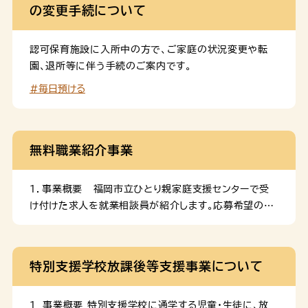
の変更手続について
認可保育施設に入所中の方で、ご家庭の状況変更や転
園、退所等に伴う手続のご案内です。
#毎日預ける
無料職業紹介事業
１．事業概要 福岡市立ひとり親家庭支援センターで受
け付けた求人を就業相談員が紹介します。応募希望の方
には紹介状を発行します。 ２．事業の実施場所 福岡市
立ひとり親家庭支援センター（福岡市中央区大手門２丁
目５番１５号）において実施。 ３．費用負担 求職者・求
特別支援学校放課後等支援事業について
人者ともに無料。 ４．事業イメージ お問い合わせ 福岡市
立ひとり親家庭支援センター 電話番号：092-715-
8805福岡市立ひとり親家庭支援センターホームページ
１ 事業概要 特別支援学校に通学する児童・生徒に、放