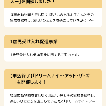
ズー」を開催しました！
て、無料で受診できます。 (5)産後ケア事業 医療機関等
の18歳未満の（令和８年４月１日時点で18歳未満であ
で実施している産後ケ […]
れば、対象）障がい児・特別な支援が必要な児童と、その
家族 参加費 無料（駐車料金も無料） 申込定員 各日
福岡市動物園を貸し切り、障がいのあるお子さんとその
900人（抽選制） 申込期間 2026年８月10日(月)～９
家族を招待し、楽しいひとときを過ごしていただく「ドリ
月３日(木) 申込方法 下記URLをクリックまたは二次元
ームナイト・アット・ザ・ズー」を開催しました。 1,200名
コードを読み込んで応募フォームよりお申込みください。
の定員に対したくさんの応募をいただき、多くのご家族
https://ttzk.graffer.jp/city-fukuoka/smart-
にご参加いただきました。 動物ガイドやエサやりタイム、
１歳児受け入れ促進事業
apply/apply-procedure-alias/ […]
スタンプラリーなどを通して、子どもたちが思い思いに
楽しむ姿が見られるイベントとなりました！ 当日の様子
飼育員さんが動物のエサやりやガイドを行ってくれまし
１歳児受け入れ促進事業に関するご案内です。
た。普段はなかなか見ることのできない動物の食事の様
子を、みなさん楽しそうにご覧になっていました。 飼育
員さんによる動物の生態や食事についての説明に、皆さ
【申込終了】「ドリームナイト・アット・ザ・ズ
ん興味を持って聞き入っていました。 イヤーマフやサン
ー」を開催します！
グラス、あんしんバッグ（※）の貸し出しを行いました。※
気持ちを落ち着けたいときに役立つおもちゃやミニ絵本
等が入ったバッグ こどもたちがイヤーマフを使用してく
福岡市動物園を貸し切り、障がい児とその家族を招待し、
れていました！ 支援 […]
楽しいひとときを過ごしていただく「ドリームナイト・アッ