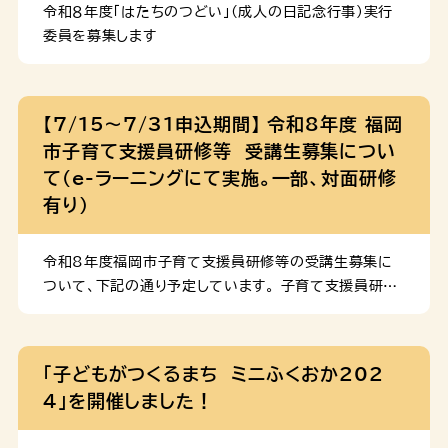
令和８年度「はたちのつどい」(成人の日記念行事)実行
委員を募集します
【7/15～7/31申込期間】 令和8年度 福岡
市子育て支援員研修等 受講生募集につい
て（e-ラーニングにて実施。一部、対面研修
有り）
令和8年度福岡市子育て支援員研修等の受講生募集に
ついて、下記の通り予定しています。 子育て支援員研修
【e-ラーニング受講期間】9月11日(金曜日）～12月31
日（木曜日）の間。パソコンやスマートフォン等で、いつで
も受講可能 【対面研修】下記の予定です。①②は必修、③
「子どもがつくるまち ミニふくおか202
は任意参加 ①心肺蘇生は、10月14日（水曜日）、10月
4」を開催しました！
16日（金曜日）、10月20日（火曜日）、10月26日（月曜
日）、10月30日（金曜日）のうち１回（２時間程度） ②グ