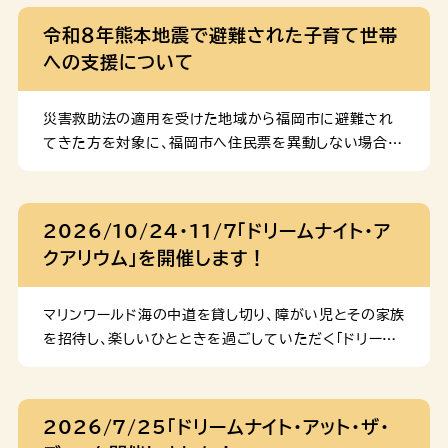
ぶ・体験する・交流することができる充実した設備をご用
令和８年熊本地震で避難された子育て世帯
意しています。親子遊びやクラブ活動、季節のイベントな
への支援について
どの実施に加え、交流スペースでは自由に過ごすことが
できます。詳細は中央児童会館あいくるのページをご参
照ください。 (2)福岡市科学館 宇宙や環境、未来など
災害救助法の適用を受けた地域から福岡市に避難され
をテーマに楽しめる体験型の科学館です。夏休み期間中
てきた方を対象に、福岡市へ住民票を異動しない場合で
は毎日開館しています。一般開放している交流室では、
も、福岡市の住民の方と同様のサービスを提供します。 1
自習や読書、食事などをして過ごすこともできます。詳細
妊産婦や乳幼児向けの支援 (1)母子健康手帳 避難元の
は福岡市科学館のページをご参照ください。 (3)子ども
自治体から交付された母子健康手帳を持参されていな
2026/10/24・11/7「ドリームナイト・ア
食堂 地域のボランティア団体やNPOなどが、子どもた
い場合、福岡市母子健康手帳を交付します。 (2)妊婦健
クアリウム」を開催します！
ちへの食事の提供に加え、遊びや学習支援などの居場所
康診査・産婦健康診査 避難元の自治体から交付された
づくりを行っています。詳細 […]
妊産婦健康診査の助成券を持参されていない場合、福岡
市妊婦健康診査・産婦健康診査助成券を交付し、健診費
マリンワールド海の中道を貸し切り、障がい児とその家族
用を助成します。 (3)乳幼児健康診査（1か月児健診、4
を招待し、楽しいひとときを過ごしていただく「ドリーム
か月児健診、10か月児健診） 医療機関で実施している
ナイト・アクアリウム」を開催します。 開催日時 2026
健康診査について、無料で受診できる受診券を交付しま
年 10月24日(土)、11月7日(土) 18：00～20：30
す。 (4)乳幼児健康診査（1歳6か月児健診、3歳児健
いずれかの日程のみご応募いただけます。申込はお子さ
2026/7/25「ドリームナイト・アット・ザ・
診） 保健福祉センター等で実施している健康診査につい
ま1人あたり１回までとなります。 対象児童 福岡市在住