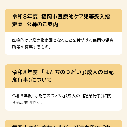
ります。 福岡市乳児等通園支援事業実施要綱（PDF：
令和６年度より 実施しており、令和８年度より新たに
183 KB） 運営及び施設改修に関する補助金要綱
「「福岡市型」こども誰でも通園制度」を実施する事業者
令和８年度 福岡市医療的ケア児等受入指
実施事業者には、事業開始の際の施設改修や運営に際し
を 募集します。 公募施設数 10か所程度 公募対象
定園 公募のご案内
て補助金を交付しております。交付条件や金額等は下記
エリア 福岡市全域 事業実施の形態 余裕活用型 ・
要綱をご確認ください […]
認可保育所、認定こども園、地域型保育事業所で実施
可 ・通年で０～２歳児の利用定員に空きがある場合、
医療的ケア児等指定園となることを希望する民間の保育
利用定員の空きを活用し実施。 ・在園児と同じ保育室
所等を募集するもの。
等で実施。 ※令和８年４月１日時点で在籍児童見込
み数が利用定員数を上回っている場合は不可。 一般型
・すべての施設で実施可。 ・専用施設や本体の保育
令和８年度 「はたちのつどい」（成人の日記
施設等とは定員を別に設け、在園児と合同又は専用室を
念行事）について
設けて実施。 公募の期間・スケジュール １ 募集開
始 […]
令和8年度「はたちのつどい」（成人の日記念行事）に関
するご案内です。