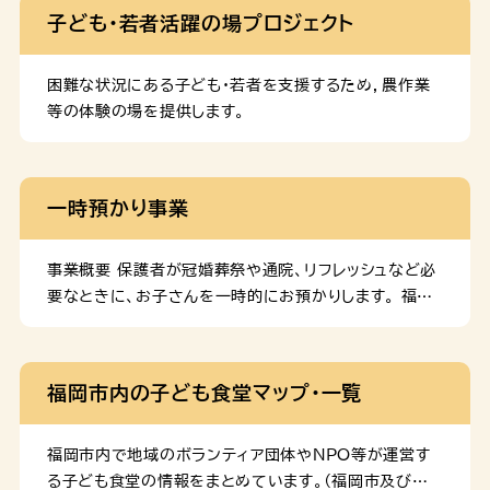
の利用の手続きについては、下記資料をご参照くださ
子ども・若者活躍の場プロジェクト
い。 利用の申請に必要な書類 児童発達支援センターで
の一時預かりの新規利用を希望する方は、下記資料の提
出が必要になります。 児童発達支援センターでの一時預
困難な状況にある子ども・若者を支援するため，農作業
かりの継続利用を希望する方は、下記資料の提出が必要
等の体験の場を提供します。
になります。 また、就労を理由に申請される方は、下記
資料の添付が必要になります。 同居親族の常時介護又
は看護を理由に申請される方は、下記申立書の添付が必
一時預かり事業
要になります。 変更届 児童発達支援センターでの一時
預かりを辞める場合や転居・転職、就労状況の変更など、
世帯の状況に変更がある場合は、速やかに届出が必要で
事業概要 保護者が冠婚葬祭や通院、リフレッシュなど必
す。
要なときに、お子さんを一時的にお預かりします。 福岡
市一時預かり空き状況検索サイト R7年４月１日より
OPEN！ 福岡市内の一時預かり実施施設の空き状況や
よくある質問などをご確認できます。 福岡市一時預かり
福岡市内の子ども食堂マップ・一覧
空き状況検索サイト 対象児童 福岡市内に居住する生後
6か月から小学校就学前の乳幼児。ただし、病児・病気回
復期は利用できません。※「中央児童会館あいくる」及び
福岡市内で地域のボランティア団体やNPO等が運営す
「南区おおはし子どもプラザ」は、市外居住者も利用でき
る子ども食堂の情報をまとめています。（福岡市及び福