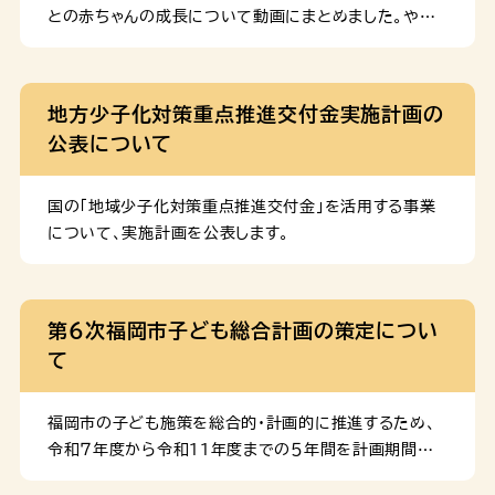
との赤ちゃんの成長について動画にまとめました。やさ
しい日本語・英語・中国語（簡体）・韓国語・ベトナム語・ネ
パール語の動画を作成しましたので、下記リンクからぜ
ひご覧ください。 一番近くで支えるあなたへ ～パート
地方少子化対策重点推進交付金実施計画の
ナー向け動画～ 妊娠・出産を迎える女性を支える、パー
公表について
トナーの方に向けた動画です。妊娠期から産後の女性の
こころとからだの状態やサポートの内容をまとめました。
産後のこころとからだの変化をチェック！ 産後のこころ
国の「地域少子化対策重点推進交付金」を活用する事業
とからだの変化やダメージ、困った時の相談先について
について、実施計画を公表します。
まとめました。 生後４～５カ月の赤ちゃんガイド 頸がす
わり、物を握るなど、できることがたくさん増える時期で
す。生活リズムの整え方や赤ちゃんへの声かけのポイン
第６次福岡市子ども総合計画の策定につい
ト、自宅での安全対策などをまとめました。 生後７～８か
て
月の赤ちゃんガイド 寝返りやお座り等、行動範囲が広が
る時期です。事故予防 […]
福岡市の子ども施策を総合的・計画的に推進するため、
令和７年度から令和11年度までの５年間を計画期間とす
る「第６次福岡市子ども総合計画」を策定しました。 計画