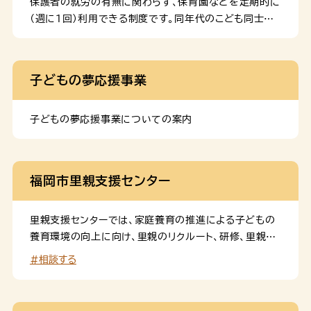
保護者の就労の有無に関わらず、保育園などを定期的に
ちゃんの入浴（沐浴）の方法」などについて、公益財団法
（週に1回）利用できる制度です。同年代のこども同士で
人母子衛生研究会のYouTubeチャンネルからご覧い
触れ合ったり、集団の中で過ごしたりすることで、社会性
ただくことができます。 詳細は、動画で学ぶ「赤ちゃんの
が育まれこどもの健やかな成長を促します。また、保護者
お世話」のページをご覧ください。
のリフレッシュにつながり、保育士からアドバイスをもら
子どもの夢応援事業
うことで、子育てのヒントを得ることができます。 事業の
詳細はこちら をご参照ください。 対象児童 保育所、幼
稚園、認定こども園、地域型保育事業所、企業主導型保育
子どもの夢応援事業についての案内
施設に通っていない生後６か月から２歳児 【優先利用
者】 〇以下に該当する方は優先利用者とさせていただ
きます。 ・お子様に障がいがある場合 ・利用を希望さ
福岡市里親支援センター
れるお子様の兄弟姉妹が疾病・障がいがある場合 ・保護
者が疾病・障がいがある場合 ・ひとり親家庭 ・多胎
児 ・兄弟姉妹が同時に同じ事業所を利用または同じ事
里親支援センターでは、家庭養育の推進による子どもの
業所へ申込む場合 ・生活保護世帯 ・関係機関からの紹
養育環境の向上に向け、里親のリクルート、研修、里親及
介 利用料 １時間300 […]
び委託児童に対する委託前から解除後までの包括的な
#相談する
支援を行います。