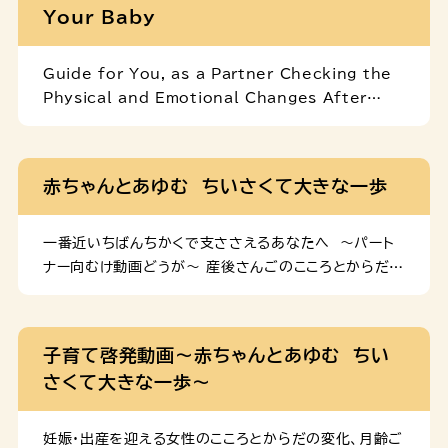
Your Baby
Guide for You, as a Partner Checking the
Physical and Emotional Changes After
Birth ! Guide for 4 to 5-Month-Old Babies
Guide for 7 to 8-Month-Old Babies Guide
for 1-Year-Old Babies
赤ちゃんとあゆむ ちいさくて大きな一歩
一番近いちばんちかくで支ささえるあなたへ ～パート
ナー向むけ動画どうが～ 産後さんごのこころとからだの
変化へんかをチェック！ 生後せいご４～５か月げつの赤
あかちゃんガイド 生後せいご７～８か月げつの赤あかち
ゃんガイド 生後せいご12か月げつの赤あかちゃんガイ
子育て啓発動画～赤ちゃんとあゆむ ちい
ド
さくて大きな一歩～
妊娠・出産を迎える女性のこころとからだの変化、月齢ご