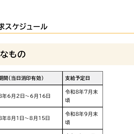
求スケジュール
なもの
期間
（当日消印有効）
支給予定日
令和8年7月末
8年6月2日～6月16日
頃
令和8年9月末
8年8月1日～8月15日
頃