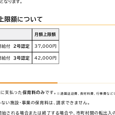
となります。
上限額について
月額上限額
用給付
２号認定
37,000円
用給付
３号認定
42,000円
等に支払った
保育料のみ
です。
※通園送迎費、食材料費、行事費など
ない施設・事業の保育料は、請求できません。
開始される場合または終了する場合や、市町村間の転出入