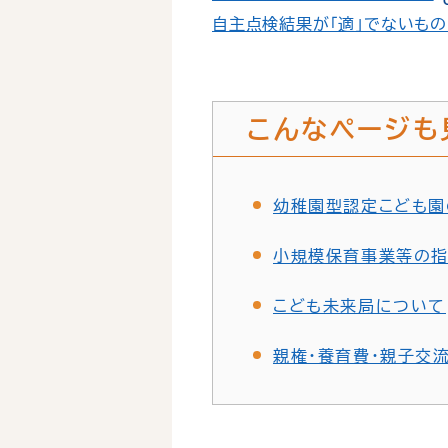
自主点検結果が「適」でないものに
こんなページも
幼稚園型認定こども園
小規模保育事業等の
こども未来局について
親権・養育費・親子交