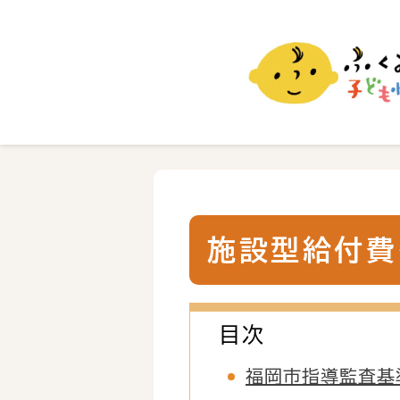
ふくおか子ども情報
福岡市の子育て情報サイト
施設型給付費
目次
福岡市指導監査基準