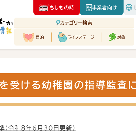
もしもの時
事業者向け
カテゴリー検索
目的
ライフ
ステージ
対象
を受ける幼稚園の指導監査
（令和８年６月30日更新）