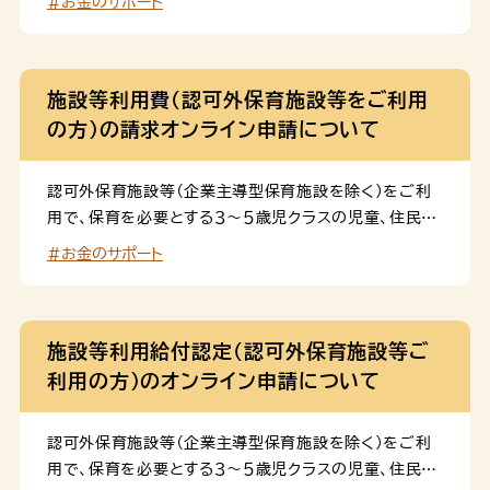
#お金のサポート
かかる費用を助成します。
施設等利用費（認可外保育施設等をご利用
の方）の請求オンライン申請について
認可外保育施設等（企業主導型保育施設を除く）をご利
用で、保育を必要とする３～５歳児クラスの児童、住民税
非課税世帯の０～２歳児クラスの児童の無償化に関する
#お金のサポート
各種手続きを内閣府のマイナポータル（ぴったりサービ
ス）を利用して行うことができます。 このページは、施設
等利用給付認定を受けた方の請求申請のページです。第
２子以降の保育料無償化（多子世帯利用給付認定）とは
施設等利用給付認定（認可外保育施設等ご
異なります。ご注意ください。 施設等利用給付認定を受
利用の方）のオンライン申請について
けていない場合は、こちらから認定の申請が必要です。
福岡市内に在住し、認可外保育施設等（企業主導型保育
認可外保育施設等（企業主導型保育施設を除く）をご利
施設を含む）をご利用の保育を必要とする第２子以降の
用で、保育を必要とする３～５歳児クラスの児童、住民税
０～２歳児(住民税課税世帯)を対象とする第２子以降の