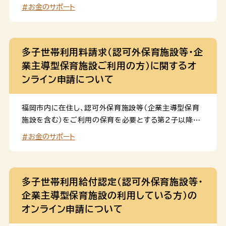
非課税世帯の０～２歳児クラスの児童の無償化に関する
#お金のサポート
保育料無償化（多子世帯利用給付認定）の請求申請はこ
各種手続きを内閣府のマイナポータル（ぴったりサービ
ちらです。 利用の流れ・必要書類について 申請の流れ
ス）を利用して行うことができます。 このページは、施設
や必要な書類は、下記のページでご案内しています。事
等利用給付認定申請のページです。第２子以降の保育料
前にご確認ください。幼児教育・保育の無 […]
無償化とは異なりますのでご注意ください。 施設等利用
多子世帯利用料請求（認可外保育施設等・企
費の請求のオンライン申請はこちらです。福岡市内に在
業主導型保育施設ご利用の方）に関するオ
住し、認可外保育施設等（企業主導型保育施設を含む）を
ンライン申請について
ご利用の保育を必要とする第２子以降の０～２歳児(住
民税課税世帯)を対象とする第２子以降の保育料無償化
福岡市内に在住し、認可外保育施設等（企業主導型保育
（多子世帯利用給付認定）の認定申請はこちらです。 利
施設を含む）をご利用の保育を必要とする第２子以降の
用の流れ・必要書類について 申請の流れや必要な書類
０～２歳児(住民税課税世帯)を対象に、利用料の助成
は、下記のページでご案内しています。事前にご確認くだ
#お金のサポート
(無償化)に関する各種手続きを内閣府のマイナポータル
さい。幼児教育・保育の無償化に伴う手続きのご案内（認
（ぴったりサービス）を利用して行うことができます。 こ
可外保育施設等をご利用の方） 施設 […]
のページは、第２子以降の保育料無償化（多子世帯利用
給付認定）を受けている方の請求申請のページです。幼
多子世帯利用給付認定（認可外保育施設等・
児教育・保育の無償化（施設等利用給付認定）とは異なり
企業主導型保育施設の利用している方）の
ます。ご注意ください。 多子世帯利用給付認定をお持ち
オンライン申請について
でない場合は、こちらから認定申請が必要です。認可外