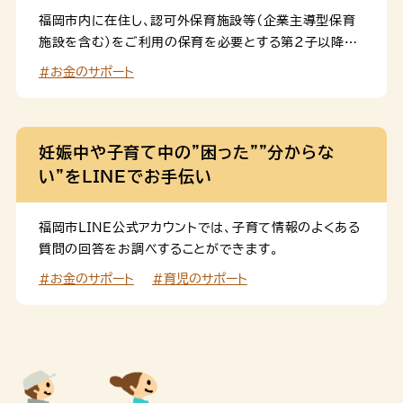
保育施設等（企業主導型保育施設を除く）をご利用で、保
福岡市内に在住し、認可外保育施設等（企業主導型保育
育を必要とする３～５歳児クラスの児童、住民税非課税
施設を含む）をご利用の保育を必要とする第２子以降の
世帯の０～２歳児クラスの児童が対象の幼児教育・保育
０～２歳児(住民税課税世帯)を対象に、利用料の助成
の無償化（施設等利用給付認定）請求のオンライン申請
#お金のサポート
(無償化)に関する各種手続きを内閣府のマイナポータル
は、こちらです。 利用の流れ・必要書類について 申請の
（ぴったりサービス）を利用して行うことができます。 こ
流れや必要な書類は、下記のページで […]
のページは第２子以降の保育料無償化（多子世帯利用給
付認定）の認定申請のページです。幼児教育・保育料無償
妊娠中や子育て中の”困った””分からな
化（施設等利用給付認定）とは異なりますので、ご注意く
い”をLINEでお手伝い
ださい。 第２子以降の保育料無償化（多子世帯利用給
付）の請求のオンライン申請は、こちらです。 認可外保育
福岡市LINE公式アカウントでは、子育て情報のよくある
施設等（企業主導型保育施設を除く）をご利用で、保育を
質問の回答をお調べすることができます。
必要とする３～５歳児クラスの児童、住民税非課税世帯
#お金のサポート
#育児のサポート
の０～２歳児クラスの児童が対象の幼児教育・保育の無
償化の認定のオンライン申請は、こちらです。 利用の流
れ・必要書類について 申請の流れや必要な書類は、下記
のページでご案内しています。事 […]