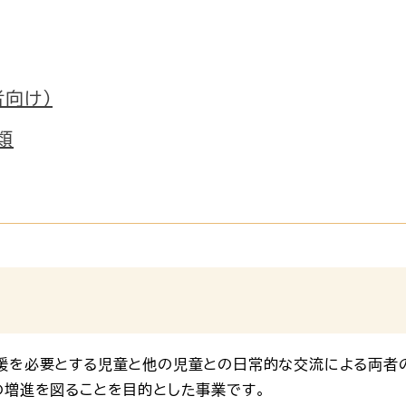
者向け）
類
援を必要とする児童と他の児童との日常的な交流による両者
の増進を図ることを目的とした事業です。