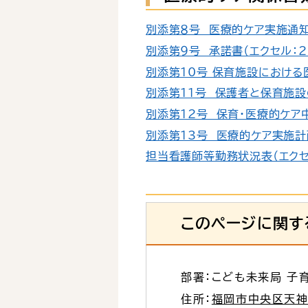
別添第８号 医療的ケア実施通知書
別添第９号 承諾書（エクセル：26
別添第10号_保育施設における医
別添第11号 保護者と保育施設の
別添第12号 保育・医療的ケア中
別添第13号 医療的ケア実施計画
担当看護師等勤務状況表（エクセル
このページに関す
部署：こども未来局 子
住所：
福岡市中央区天神1