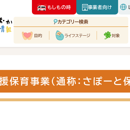
もしもの時
事業者向け
カテゴリー検索
目的
ライフ
ステージ
対象
援保育事業（通称：さぽーと