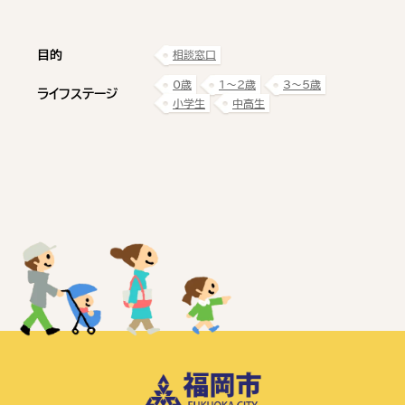
目的
相談窓口
0歳
1〜2歳
3〜5歳
ライフステージ
小学生
中高生