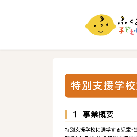
ふくおか子ども情報
福岡市の子育て情報サイト
特別支援学校
１ 事業概要
特別支援学校に通学する児童・