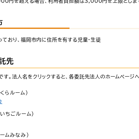
0円を超える場合、利用者負担額は3,000円を上限としま
方
っており、福岡市内に住所を有する児童・生徒
託先
です。法人名をクリックすると、各委託先法人のホームページへ
くらルーム）
会
いちごルーム）
ームみなみ）