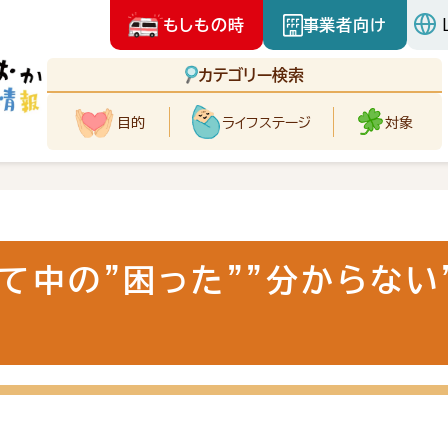
もしもの時
事業者向け
カテゴリー検索
目的
ライフ
ステージ
対象
て中の”困った””分からない”