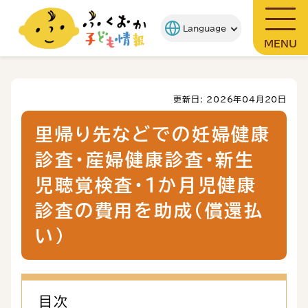
MENU
更新日: 2026年04月20日
里帰り先などでの妊婦健康
診査・産婦健康診査・新生
児聴覚検査・１か月児健康
診査の費用を助成（償還払
い）
目次