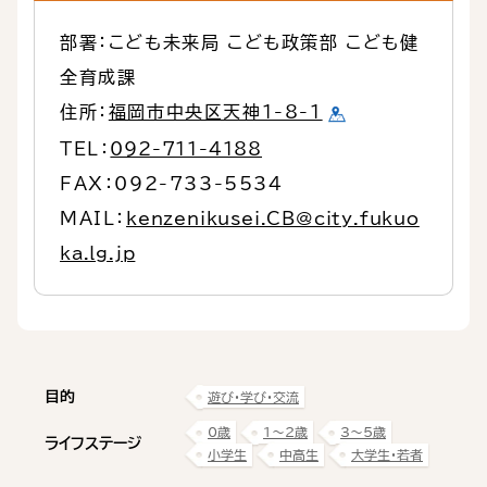
部署：こども未来局 こども政策部 こども健
全育成課
住所：
福岡市中央区天神1-8-1
TEL：
092-711-4188
FAX：092-733-5534
MAIL：
kenzenikusei.CB@city.fukuo
ka.lg.jp
目的
遊び・学び・交流
0歳
1〜2歳
3〜5歳
ライフステージ
小学生
中高生
大学生・若者