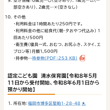
空き情報：０歳児…〇（空きあり）、1歳児…△（一
部空きあり）、２歳児…×（空きなし）
その他
・利用料金は１時間あたり250円です。
・利用料金の他に給食代（朝・夕おやつ代込み） 1
回あたり500円
・衛生費（寝具一式、おむつ、お尻ふき、スタイ、エ
プロン等）月額1,500円
・持参物…
持参物（PDF：253 KB）
認定こども園 清水保育園【令和８年５月
11日から
受付開始
、令和８年６月１日から
預かり開始】
所在地：
福岡市博多区堅粕1-28-48