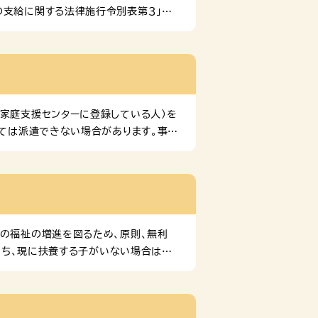
の支給に関する法律施行令別表第３」に
人に支給されます。 特別児童扶養手当
を有しないとき。②対象児童が、障がい
童が、児童福祉施設など（母子生活支援
4月～） 重度障がい児 […]
親家庭支援センターに登録している人）を
っては派遣できない場合があります。事前
合わせ ひとり親家庭支援センター 電話
て」 ひとり親家庭やひとり親になる前の
ください。 ※画像をクリックするとサ
）の福祉の増進を図るため、原則、無利
のうち、現に扶養する子がいない場合は所
いない児童で、次のいずれにも該当する方
る場合は対象になりません。※所得制
は不要です。ただし、次の場合は、連帯保