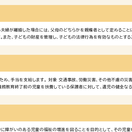
夫婦が離婚した場合には、父母のどちらかを親権者として定めることに
。また、子どもの財産を管理し、子どもの法律行為を有効なものとする
ないからと言って、子どもの養育に関して責任を逃れることはできませ
て子どもを養う責任を分担しなければなりません。 親権・養育費・親
の子どもの利益を確保するため、民法等の一部を改正する法律が成立し
権・監護、養育費、親子交流等に関する規定を見直すもので、令和８年（2
め、手当を支給します。 対象 交通事故、労働災害、その他不慮の災
義務教育終了前の児童を扶養している保護者に対して、遺児の健全な
000円 ひとり親家庭情報ポータルサイト「たよって」 ひとり親家庭や
サイト「たよって」を運用しています。ぜひご活用ください。 ※画像を
神に障がいのある児童の福祉の増進を図ることを目的として、その児童