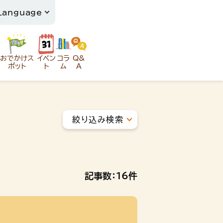
おでかけス
イベン
コラ
Q&
ポット
ト
ム
A
絞り込み検索
記事数：
16
件