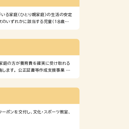
 […]
いる家庭（ひとり親家庭）の生活の安定
次のいずれかに該当する児童（１８歳に
にある児童）を監護している母、または
象とならない方 次のいずれかに該当す
、請求者又は配偶者及び扶養義務者（同
は全国消費者物価指 […]
親家庭の方が養育費を確実に受け取れる
実施します。 公正証書等作成支援事業
２年６月１日以降に作成した公正証書
住まいのひとり親家庭の母又は父で，次
請期日・申請窓口 公正証書等を作成した
庭支援センター […]
ーポンを交付し、文化・スポーツ教室、