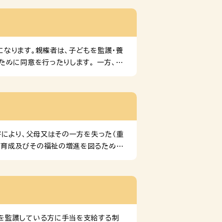
なります。親権者は、子どもを監護・養
ために同意を行ったりします。 一方、親
ん。親権者とならなかった親も、子ども
子交流などのルールが新しくなりました
ました。この法律は、子どもの養育に関
026年） […]
害により、父母又はその一方を失った（重
る育成及びその福祉の増進を図るため支
ひとり親になる前の家庭の方向けに、各機
クリックするとサイトにジャンプします。
を監護している方に手当を支給する制