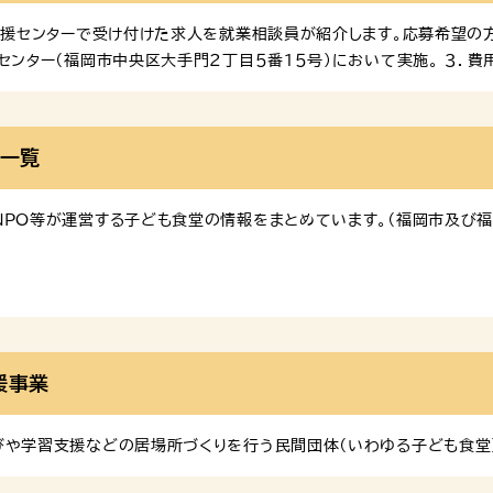
援センターで受け付けた求人を就業相談員が紹介します。応募希望の方
ンター（福岡市中央区大手門２丁目５番１５号）において実施。 ３．費
立ひとり親家庭支援センター 電話番号：092-715-8805福岡市
って」 ひとり親家庭やひとり親になる前の家庭の方向けに、各機関の
活用ください。 ※画像をクリックするとサイトにジャンプします。
・一覧
NPO等が運営する子ども食堂の情報をまとめています。（福岡市及び
援事業
びや学習支援などの居場所づくりを行う民間団体（いわゆる子ども食堂