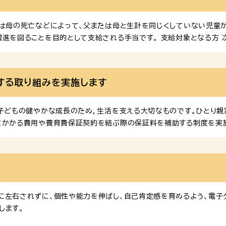
度資金、修業資金、就職支度資金（児童対象分）以外の資金 原則、連帯保
たは母の死亡などによって、父または母と生計を同じくしていない児童が
進を図ることを目的として支給される手当です。 支給対象となる方 
の間にある児童、または20歳未満で政令で定める程度の障がいの状態
は父母に代わってその児童を養育している方に支給されます。 支給対
していても、手当の支給対象とはなりません。 手当の月額 手当の額は
する取り組みを実施します
の前年の所得（1月～9月は前々年の所得）によって決まります。手当額
，子どもの健やかな成長のため，生活を支える大切なものです。ひとり
にかかる費用や養育費保証契約を結ぶ際の保証料を補助する制度を
正証書等を作成する際にかかる本人負担費用等を補助します。 ※令和
象となる方 令和２年６月１日以降に公正証書等を作成した福岡市にお
 補助額 対象経費の全額（上限5万円） ※１人１回限り 申請方法・申
の翌日から起算して6か月以内に，必要書類を揃えて福岡市立ひとり親家
左右されずに、個性や能力を伸ばし、自己肯定感を育めるよう、電子ク
します。