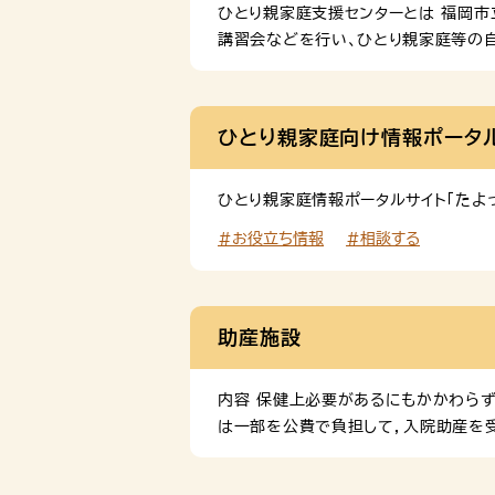
ひとり親家庭支援センターとは 福岡
講習会などを行い、ひとり親家庭等の自
って」 ひとり親家庭やひとり親になる
活用ください。 ※画像をクリックすると
ひとり親家庭向け情報ポータル
ひとり親家庭情報ポータルサイト「たよ
#お役立ち情報
#相談する
助産施設
内容 保健上必要があるにもかかわら
は一部を公費で負担して，入院助産を受