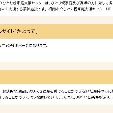
市立ひとり親家庭支援センターは、ひとり親家庭及び寡婦の方に対して
立を支援する福祉施設です。 福岡市立ひとり親家庭支援センターHP 
前の家庭の方向けに、各機関の支援施策や情報をまとめたポータルサイト
サイトにジャンプします。
サイト「たよって」
って」の説明ページになります。
ず，経済的な理由により入院助産を受けることができない妊産婦の方に
けることができるよう援助しています。ただし，所得など条件がありま