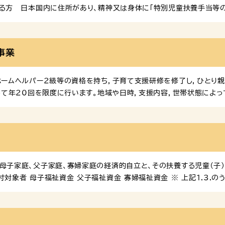
きる方 日本国内に住所があり、精神又は身体に「特別児童扶養手当等
監護している父か母、または父母に代わって、その児童を養育している
するときは、手当は支給されません。 ①対象児童が、日本国内に住所
福祉手当は年金ではありません）を受けることができるとき。③対象児
事業
ているとき。④定められた額以上の所得があるとき。 支給額 （令和８年
ホームヘルパー2級等の資格を持ち，子育て支援研修を修了し，ひとり
として年20回を限度に行います。地域や日時，支援内容，世帯状態によ
わせください。 支援の内容 手続き 利用料金（1時間当たり） お問い
家庭支援センターホームページ ひとり親家庭情報ポータルサイト「たよっ
報をまとめたポータルサイト「たよって」を運用しています。ぜひご活用
母子家庭、父子家庭、寡婦家庭の経済的自立と、その扶養する児童（子
付対象者 母子福祉資金 父子福祉資金 寡婦福祉資金 ※ 上記1.3.
（申請できる方） 原則、母子家庭の母、父子家庭の父、寡婦等、父母の
可能であり、本制度を利用するまでもなく、必要な経費を賄うことができ
就学支度資金、修業資金、就職支度資金（児童対象分） 原則、連帯保証人