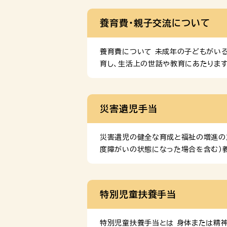
養育費・親子交流について
養育費について 未成年の子どもがいる
育し、生活上の世話や教育にあたります
権者とならなかった親は、親権者では
の親であることには変わりなく、親とし
令和６年５月17日、父母が離婚した後
災害遺児手当
する父母の責務を明確化するとともに、親
災害遺児の健全な育成と福祉の増進のた
度障がいの状態になった場合を含む）
給します。 支給額 １人につき月額4,
関の支援施策や情報をまとめたポータル
特別児童扶養手当
特別児童扶養手当とは 身体または精