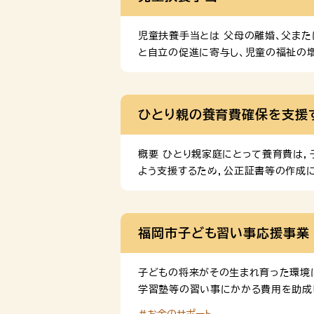
証人が1名必要です。 修学資金、就学支
児童扶養手当とは 父母の離婚、父ま
と自立の促進に寄与し、児童の福祉の増
達する日以降の最初の3月31日まで
監護しかつ生計を同じくする父、もしく
るときは、「支給対象となる方」に該当
ひとり親の養育費確保を支援
居している請求者の父母兄弟姉妹など）
概要 ひとり親家庭にとって養育費は
よう支援するため，公正証書等の作成
養育費に関する取り決めについて，公
等にかかる費用を対象とします。 対
の要件を全て満たす方 対象となる経費
福岡市子ども習い事応援事業
日(令和2年6月1日以降の日に限る）
子どもの将来がその生まれ育った環境に
学習塾等の習い事にかかる費用を助成