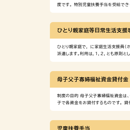
度です。 特別児童扶養手当を受給で
該当する程度の障がいを有する児童を
を受給できない方 次のいずれかに該当
を支給事由とする公的年金（障がい児
ひとり親家庭等日常生活支援
施設、保育所、通所施設を除く）に入所し
ひとり親家庭で， に家庭生活支援員（
派遣します。利用は，１，２，とも原則
にひとり親家庭支援センターへお問い合
番号：092-715-8805ひとり親
家庭の方向けに、各機関の支援施策や情
母子父子寡婦福祉資金貸付金
イトにジャンプします。
制度の目的 母子父子寡婦福祉資金は、
子で各資金をお貸付するものです。 貸
得制限があります。 貸付要件 借受人
です。また、現在の収入で十分生活が
限あり 要件 連帯保証人 修学資金、
児童扶養手当