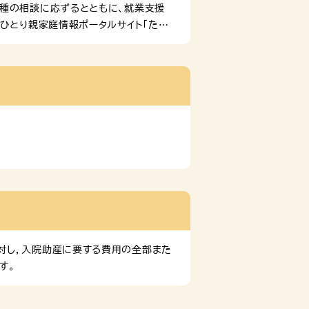
各種の相談に応ずるとともに、就業支援
ひとり親家庭情報ポータルサイト「たよ
「たよって」を運用しています。ぜひご
対し，入院助産に要する費用の全部また
す。