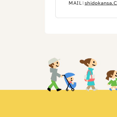
MAIL：
shidokansa.C