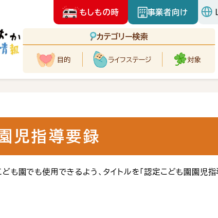
もしもの時
事業者向け
カテゴリー検索
目的
ライフ
ステージ
対象
園児指導要録
ども園でも使用できるよう、タイトルを「認定こども園園児指