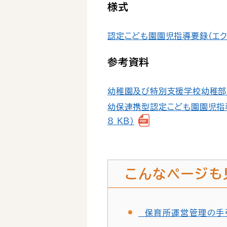
様式
認定こども園園児指導要録（エクセ
参考資料
幼稚園及び特別支援学校幼稚部に
幼保連携型認定こども園園児指
8 KB）
こんなページも
保育所運営管理の手