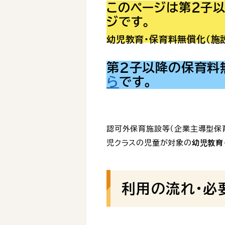
このページは第２子
ジです。
幼児教育・保育料無償化（施
第２子以降の保育料
ら
です。
認可外保育施設等（企業主導型保
児クラスの児童が対象の
幼児教育
利用の流れ・必