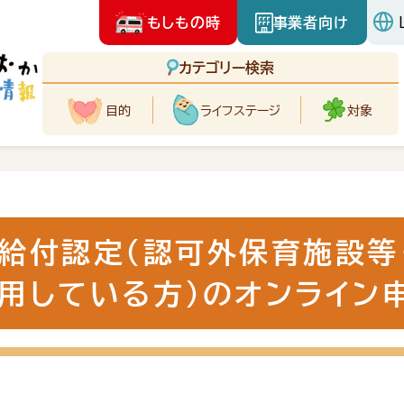
もしもの時
事業者向け
カテゴリー検索
目的
ライフ
ステージ
対象
給付認定（認可外保育施設等
用している方）のオンライン