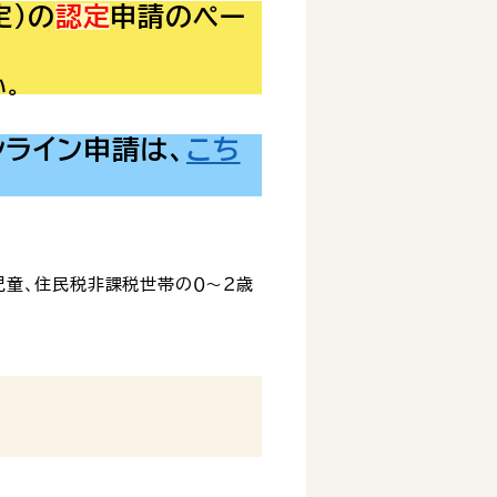
定）の
認定
申請のペー
い。
ライン申請は、
こち
児童、住民税非課税世帯の０～２歳