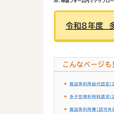
み、申請フォーム内でアップロ
令和８年度 
こんなページも
施設等利用給付認定（
多子世帯利用料請求（
施設等利用費（認可外