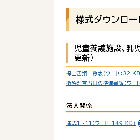
様式ダウンロー
児童養護施設、乳
更新）
提出書類一覧表（ワード：32 KB
指導監査当日の準備書類（ワード：
法人関係
様式１～１１（ワード：149 KB）