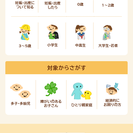
妊娠・出産に
妊娠・出産
0歳
1～2歳
ついて知る
したら
小学生
中高生
大学生・若者
3～5歳
対象からさがす
経済的に
障がいのある
多子・多胎児
お困りの方
ひとり親家庭
お子さん