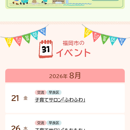
福岡市の
イベント
8月
2026年
交流
早良区
21
金
子育てサロン「ふわふわ」
交流
早良区
26
水