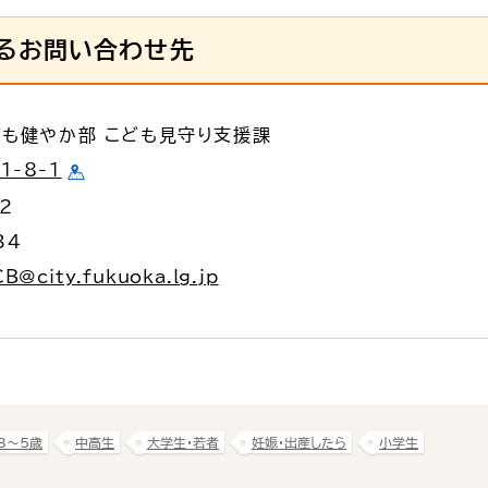
るお問い合わせ先
ども健やか部 こども見守り支援課
-8-1
62
34
B@city.fukuoka.lg.jp
3〜5歳
中高生
大学生・若者
妊娠・出産したら
小学生