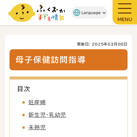
MENU
更新日: 2025年03月08日
母子保健訪問指導
目次
妊産婦
新生児・乳幼児
未熟児