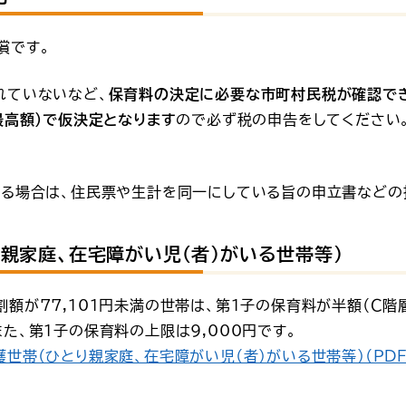
償です。
れていないなど、
保育料の決定に必要な市町村民税が確認で
最高額）で仮決定となります
ので必ず税の申告をしてください
いる場合は、住民票や生計を同一にしている旨の申立書などの
親家庭、在宅障がい児（者）がいる世帯等）
額が77,101円未満の世帯は、第１子の保育料が半額（Ｃ階層
た、第１子の保育料の上限は9,000円です。
世帯（ひとり親家庭、在宅障がい児（者）がいる世帯等）（PDF：