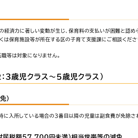
帯の経済力に著しい変動が生じ、保育料の支払いが困難と認め
しくは保育施設等が所在する区の子育て支援課にご相談くださ
転職等は対象になりません。
：３歳児クラス～５歳児クラス）
免）
時に入所している場合の３番目以降の児童は副食費が免除さ
村民税額57,700円未満）相当世帯等の減免