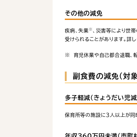
その他の減免
※
疾病、失業
、災害等により世
受けられることがあります。詳
※ 育児休業や自己都合退職、
副食費の減免（対象
多子軽減（きょうだい児減
保育所等の施設に３人以上が同
年収360万円未満（市町