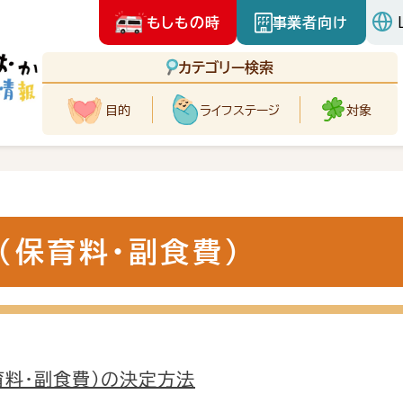
もしもの時
事業者向け
カテゴリー検索
目的
ライフ
ステージ
対象
（保育料・副食費）
育料・副食費）の決定方法