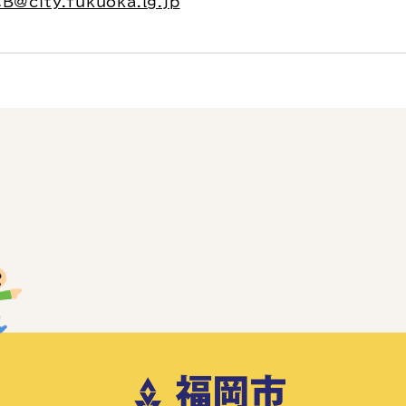
B@city.fukuoka.lg.jp