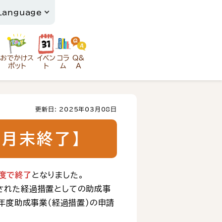
おでかけス
イベン
コラ
Q&
ポット
ト
ム
A
更新日: 2025年03月08日
月末終了】
度で終了
となりました。
された経過措置としての助成事
年度助成事業（経過措置）の申請