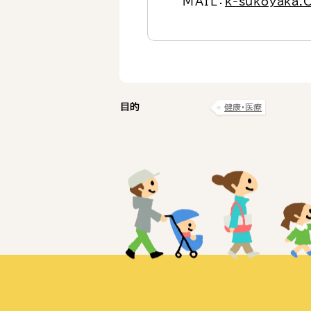
MAIL：
k-sukoyaka.C
目的
健康・医療