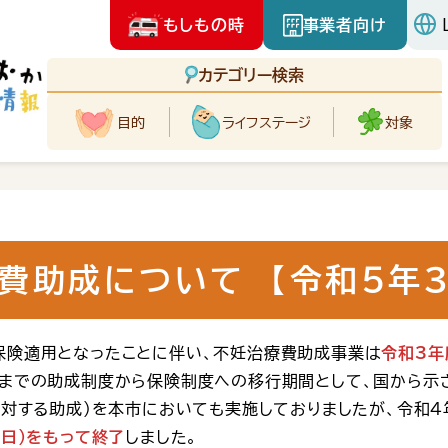
もしもの時
事業者向け
カテゴリー検索
目的
ライフ
ステージ
対象
費助成について 【令和５年３
保険適用となったことに伴い、不妊治療費助成事業は
令和3年
れまでの助成制度から保険制度への移行期間として、国から示
に対する助成）を本市においても実施しておりましたが、令和4
曜日）をもって終了
しました。