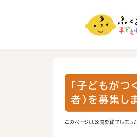
ふくおか子ども情報
福岡市の子育て情報サイト
「子どもがつ
者）を募集し
このページは公開を終了しまし