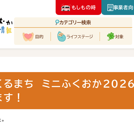
もしもの時
事業者向
カテゴリー検索
目的
ライフ
ステージ
対象
くるまち ミニふくおか2026
ます！
た。