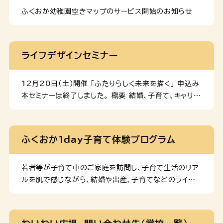
円を上限とします。 （４）本事業を利用できる方 （１）に掲
ふくおか幼稚園空きマップのサービス開始のお知らせ
げる特別支援学校に通っており、福岡市内に住所を有す
る児童・生徒 ２ 本事業の運営委託先 下記委託先は令和
7年度の内容です。法人名をクリックすると、各委託先法
ライフデザインセミナー
人のホームページへ移動します。
12月20日(土)開催 「ふたりらしく未来を描く」 申込み
本セミナーは終了しました。 概要 結婚、子育て、キャリア
のこと。パートナーと、これからの暮らしについてじっく
り話し合ったことはありますか。子育て経験者のリアルな
声や、参加者同士の交流を通して、ふたりの未来を造る
ふくおか１day子育て体験プログラム
ヒントがきっとみつかります！ 日時 2025年12月
20日(土) 13:00～16:00（受付12:40～） 会場
天神西茂ビル内 ７階会議室（中央区天神3-4-10-
若者等が子育て中のご家庭を訪問し、子育て生活のリア
702） 対象 福岡市内に在住・在勤・在学中で、市内で
ルを肌で感じながら、結婚や出産、子育てなどのライフ
の出産・子育てに関心がある方 ※ぜひパートナーと一緒
プランについて考える体験型プログラムです。 申込み
にご参加ください！ 定員 20名程度 参加費 無料
募集期間が終了したため、申込みを締め切りました。 内
11月13日(木)開催 「未来は、自分で、デザインでき
容 １ 事前説明 子どもとのふれあい方等について学ぶ