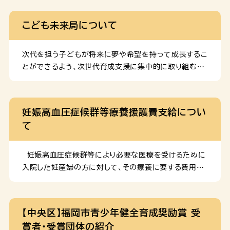
こども未来局について
次代を担う子どもが将来に夢や希望を持って成長するこ
とができるよう、次世代育成支援に集中的に取り組むた
め、2005年（平成17年）に「こども未来局」を創設しま
した。 組織 こども政策部 総務課 局の総合的な連絡調
整、局の予算・決算、こども未来基金 こども政策課 子ど
妊娠高血圧症候群等療養援護費支給につい
も・子育て施策にかかる総合的な企画調整、子ども総合
て
計画、子ども施策に関する広報等 こども健全育成課 子
ども・若者育成支援施策にかかる企画調整、青少年の非
行防止・健全育成に関すること、中央児童会館「あいく
妊娠高血圧症候群等により必要な医療を受けるために
る」、背振少年自然の家、海の中道青少年海の家及び科学
入院した妊産婦の方に対して、その療養に要する費用の
館の管理運営 事業企画担当 子どもの居場所や体験活
一部を支給するものです。 対象者 以下のすべての要件
動機会等の企画調整 こども健やか部 こども家庭課 児
を満たす方 １．福岡市内に住民票を有している方 ２．妊
童虐待防止に関すること、児童福祉法に基づく社会的養
娠高血圧症候群等の対象疾病にり患している妊産婦 ３．
【中央区】福岡市青少年健全育成奨励賞 受
護に関すること、ヤングケアラーに関すること、児童手当、
母体又は胎児の保護のために医療機関へ入院して必要
賞者・受賞団体の紹介
支援が必要な子どもの把握・支援等に関すること こども
な医療を受けた方 ４．入院期間が７日以上であった方