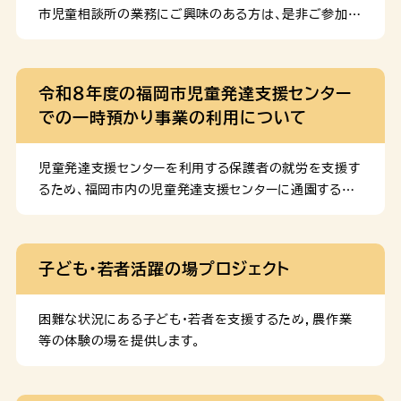
市児童相談所の業務にご興味のある方は、是非ご参加下
さい。
令和８年度の福岡市児童発達支援センター
での一時預かり事業の利用について
児童発達支援センターを利用する保護者の就労を支援す
るため、福岡市内の児童発達支援センターに通園する児
童を対象に、療育終了後の一時預かり(18時まで)を実
施しております。一時預かりの詳しい内容や、令和８年度
の利用の手続きについては、下記資料をご参照くださ
子ども・若者活躍の場プロジェクト
い。 利用の申請に必要な書類 児童発達支援センターで
の一時預かりの新規利用を希望する方は、下記資料の提
出が必要になります。 児童発達支援センターでの一時預
困難な状況にある子ども・若者を支援するため，農作業
かりの継続利用を希望する方は、下記資料の提出が必要
等の体験の場を提供します。
になります。 また、就労を理由に申請される方は、下記
資料の添付が必要になります。 同居親族の常時介護又