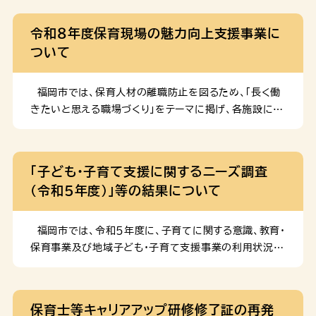
児童福祉をはじめとした子ども施策を総合的に推進する
１．妊娠20週頃(4番券)の健診における超音波検査 令
ための審議会であり、学識経験者、子ども・子育て支援事
和7年3月31日以前に助成券を受け取られた場合、差替
令和８年度保育現場の魅力向上支援事業に
業の従事者などで構成されています。第６次福岡市子ど
え等不要ですので、そのまま医療機関を受診してくださ
ついて
も総合計画の策定について、福岡市から諮問を受け、分
い。 ２．妊婦健診の一環として受検する子宮頸がん検診
野別に専門的な知見等を持つ委員で構成する４ […]
子宮頸がん検診用助成券をお持ちでない場合、各妊婦
健診実施医療機関に助成券を配置しておりますので、そ
福岡市では、保育人材の離職防止を図るため、「長く働
のまま医療機関を受診してください。 対象者 福岡市に
きたいと思える職場づくり」をテーマに掲げ、各施設にお
住民登録のある妊婦 助成内容 母子健康手帳とともに
ける「働き方改革」の取組みを支援しています。 令和８
「福岡市妊婦健康診査助成券・産婦健康診査助成券つづ
年度の参加施設について、下記のとおり募集します。
り」（14回分）を交付します。この助成券で受診された場
※ 令和７年度の実施報告書を掲載しておりますので、ご
「子ども・子育て支援に関するニーズ調査
合でも、助成対象以外の検査費用など、別途医療機関に
参照ください。 １ 事業概要 ＊訪問研修型 公募
（令和５年度）」等の結果について
お支払いが必要な場合があります。※多胎妊婦の方に
で募集した市内保育施設（３施設）を社会保険労務士が
は、上記助成券つづりのほか […]
年７回程度訪問し、「働き方改革」 の取組みを支援しま
す。 ＊研修支援型 公募した市内保育施設（20施
福岡市では、令和５年度に、子育てに関する意識、教育・
設程度）に対して年４回「業務改善」をテーマに集合研修
保育事業及び地域子ども・子育て支援事業の利用状況や
を 実施し、自主的な「働き方改革」の取組みを支援しま
利用希望、青少年の意識や生活実態などを把握し、「第６
す。 ２ 対象施設 福岡市内の認可保育所、認定こど
次福岡市子ども総合計画」（計画期間：令和７～11年度）
も園、地域型保育事業所 ３ 募集施設数 ＊訪問研修
策定の基礎資料を得ることを目的とした「子ども・子育て
保育士等キャリアアップ研修修了証の再発
型 ３施設 ＊研修支援型 20施設程度（参加
支援に関するニーズ調査（令和５年度）」及び「青少年の意