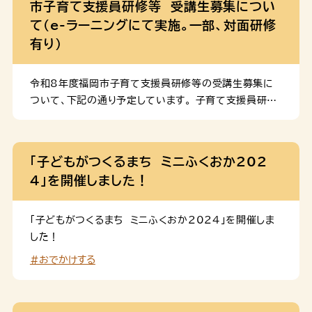
市子育て支援員研修等 受講生募集につい
て（e-ラーニングにて実施。一部、対面研修
有り）
令和8年度福岡市子育て支援員研修等の受講生募集に
ついて、下記の通り予定しています。 子育て支援員研修
【e-ラーニング受講期間】9月11日(金曜日）～12月31
日（木曜日）の間。パソコンやスマートフォン等で、いつで
も受講可能 【対面研修】下記の予定です。①②は必修、③
「子どもがつくるまち ミニふくおか202
は任意参加 ①心肺蘇生は、10月14日（水曜日）、10月
4」を開催しました！
16日（金曜日）、10月20日（火曜日）、10月26日（月曜
日）、10月30日（金曜日）のうち１回（２時間程度） ②グ
ループ討議は、11月20日（金曜日）、11月25日（水曜
「子どもがつくるまち ミニふくおか2024」を開催しま
日）、12月2日（水曜日）のうち１回（２時間程度） ③事前
した！
オリエンテーション（任意参加・対面開催）は9月15日（火
#おでかけする
曜日）に実施①②③の会場は、いずれも福岡市中央区天
神を予定 居宅訪問型保育研修 基礎研修 【e-ラーニン
グ受講期間】9月11日(金曜日）～11月10日（火曜日）の