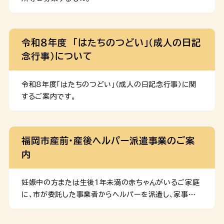
等で実施。 ※令和８年４月１日時点で在籍児童見込
み数が利用定員数を上回っている場合は不可。 一般型
・すべての施設で実施可。 ・専用施設や本体の保育
令和８年度 「はたちのつどい」（成人の日記
施設等とは定員を別に設け、在園児と合同又は専用室を
念行事）について
設けて実施。 公募の期間・スケジュール １ 募集開
始 […]
令和8年度「はたちのつどい」（成人の日記念行事）に関
するご案内です。
福岡市産前・産後ヘルパー派遣事業のご案
内
妊娠中の方または生後１年未満の赤ちゃんがいるご家庭
に、市が委託した事業者からヘルパーを派遣し、家事や
育児のお手伝いをすることで、育児不安や負担の軽減を
図る事業です。 お知らせ （令和７年４月） 令和６年度