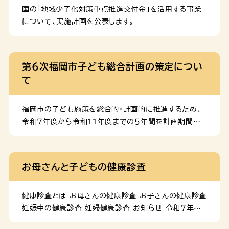
産後のこころとからだの変化をチェック！ 産後のこころ
国の「地域少子化対策重点推進交付金」を活用する事業
とからだの変化やダメージ、困った時の相談先について
について、実施計画を公表します。
まとめました。 生後４～５カ月の赤ちゃんガイド 頸がす
わり、物を握るなど、できることがたくさん増える時期で
す。生活リズムの整え方や赤ちゃんへの声かけのポイン
第６次福岡市子ども総合計画の策定につい
ト、自宅での安全対策などをまとめました。 生後７～８か
て
月の赤ちゃんガイド 寝返りやお座り等、行動範囲が広が
る時期です。事故予防 […]
福岡市の子ども施策を総合的・計画的に推進するため、
令和７年度から令和11年度までの５年間を計画期間とす
る「第６次福岡市子ども総合計画」を策定しました。 計画
のダウンロード 概要版 第６次福岡市子ども総合計画（概
要版）（PDF：4 MB） 第６次福岡市子ども総合計画（や
お母さんと子どもの健康診査
さしい概要版）（PDF：5 MB） 本編 第６次福岡市子ど
も総合計画（PDF：7 MB） <分割版> 計画の検討経
過 パブリック・コメントの実施結果について 計画を策定
健康診査とは お母さんの健康診査 お子さんの健康診査
するにあたり、広く市民の意見を聴くため、原案に対する
妊娠中の健康診査 妊婦健康診査 お知らせ 令和7年4
意見の募集を行いました。 福岡市こども・子育て審議会
月1日より、以下のとおり助成対象を追加しています。