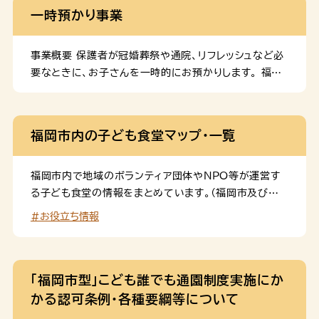
は看護を理由に申請される方は、下記申立書の添付が必
一時預かり事業
要になります。 変更届 児童発達支援センターでの一時
預かりを辞める場合や転居・転職、就労状況の変更など、
世帯の状況に変更がある場合は、速やかに届出が必要で
事業概要 保護者が冠婚葬祭や通院、リフレッシュなど必
す。
要なときに、お子さんを一時的にお預かりします。 福岡
市一時預かり空き状況検索サイト R7年４月１日より
OPEN！ 福岡市内の一時預かり実施施設の空き状況や
よくある質問などをご確認できます。 福岡市一時預かり
福岡市内の子ども食堂マップ・一覧
空き状況検索サイト 対象児童 福岡市内に居住する生後
6か月から小学校就学前の乳幼児。ただし、病児・病気回
復期は利用できません。※「中央児童会館あいくる」及び
福岡市内で地域のボランティア団体やNPO等が運営す
「南区おおはし子どもプラザ」は、市外居住者も利用でき
る子ども食堂の情報をまとめています。（福岡市及び福
ます。ただし、当日空きがある場合に限ります。 利用料
岡市社会福祉協議会が把握している団体で、掲載可の団
#お役立ち情報
施設によって異なります。（実施施設一覧をご参照くださ
体のみ）
い。） 利用回数 月14回まで利用できます。※複数の施
設を利用した場合、合算して14回までとなります。 利用
方法 事前登録 事前に利用登録が必要です。 児童の住
「福岡市型」こども誰でも通園制度実施にか
所が確認できるもの（福岡市子ども医療証、健康保険の
かる認可条例・各種要綱等について
資格確認書、個人番 […]