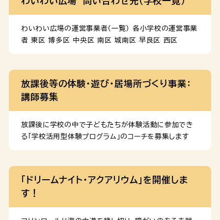
わいわい広場 問い合わせ先（学校一覧）
る。」 申込み 本セミナーは終了しました。 概要 子育てと
など、子育て体験に向けた準備を行いながら、将来のラ
仕事の両立方法などについて学ぶほか、子育て中の方々
イフデザインについて具体的に考えます。 ２ 子育て体
のトークセッションを通じて将来 […]
験 ２名１組で未就学児（０-６歳）を子育て中のご家庭と
わいわい広場の運営事業者（一覧） 各小学校の運営事業
交流します。出産や子育てなどの疑問や悩みに対し、子
者 東区 博多区 中央区 南区 城南区 早良区 西区
育て家庭からアドバイスを受けられます。 ３ 振り返り会
（後日・オンライン） 体験で感じたことを他の参加者とシ
ェアしながら、学びを深めます。 日程 このページに関す
放課後等の体験・遊び・居場所づくり事業：
るお問合せ 名称：福岡市ライフデザイン支援事業事務局
講師募集
（委託先：スリール株式会社）TEL：03-6801-
8335MAIL：lifedesign@sourire-heart.co
[…]
放課後に学校の中で子どもたちが体験活動に参加でき
る「学校活用型体験プログラム」のコーチを募集します
「ドリームナイト・アクアリウム」を開催しま
す！