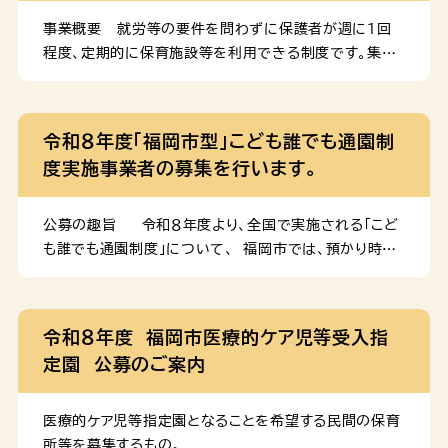
事業概要 就労等の要件を問わずに保護者が週に１回
程度、定期的に保育施設等を利用できる制度です。集団
生活を体験することで、こどもの健やかな成長を促すこ
とを目的に実施しています。 対象年齢等の詳細は下記
リンク先に掲載しております。 「福岡市型」こども誰でも
令和８年度「福岡市型」こども誰でも通園制
通園制度について 設備及び運営に関する認可基準
度実施事業者の募集を行います。
事業実施には市の認可が必要です。認可に際しては、下
記条例の設備基準や運営基準を満たす必要があります。
福岡市乳児等通園支援事業の設備及び運営の基準を
公募の趣旨 令和８年度より、全国で実施される「こど
定める条例（PDF：327 KB） 制度の実施方法に関する
も誰でも通園制度」について、 福岡市では、預かり時間
要綱 実施事業者は下記実施要項を遵守する必要があ
や利用対象児童を国基準より拡充した「福岡市型」として
ります。 福岡市乳児等通園支援事業実施要綱（PDF：
令和６年度より 実施しており、令和８年度より新たに
183 KB） 運営及び施設改修に関する補助金要綱
「「福岡市型」こども誰でも通園制度」を実施する事業者
令和８年度 福岡市医療的ケア児等受入指
実施事業者には、事業開始の際の施設改修や運営に際し
を 募集します。 公募施設数 10か所程度 公募対象
定園 公募のご案内
て補助金を交付しております。交付条件や金額等は下記
エリア 福岡市全域 事業実施の形態 余裕活用型 ・
要綱をご確認ください […]
認可保育所、認定こども園、地域型保育事業所で実施
可 ・通年で０～２歳児の利用定員に空きがある場合、
医療的ケア児等指定園となることを希望する民間の保育
利用定員の空きを活用し実施。 ・在園児と同じ保育室
所等を募集するもの。