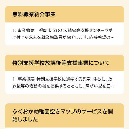
無料職業紹介事業
１．事業概要 福岡市立ひとり親家庭支援センターで受
け付けた求人を就業相談員が紹介します。応募希望の方
には紹介状を発行します。 ２．事業の実施場所 福岡市
立ひとり親家庭支援センター（福岡市中央区大手門２丁
目５番１５号）において実施。 ３．費用負担 求職者・求
特別支援学校放課後等支援事業について
人者ともに無料。 ４．事業イメージ お問い合わせ 福岡市
立ひとり親家庭支援センター 電話番号：092-715-
8805福岡市立ひとり親家庭支援センターホームページ
１ 事業概要 特別支援学校に通学する児童・生徒に、放
ひとり親家庭情報ポータルサイト「たよって」 ひとり親家
課後等の活動の場を提供するとともに、障がい児を日常
庭やひとり親になる前の家庭の方向けに、各機関の支援
的にケアしている保護者の就労とレスパイトの時間を確
施策や情報をまとめたポータルサイト「たよって」を運用
保することを目的として、福岡市が社会福祉法人等に事
しています。ぜひご活用ください。 ※画像をクリックする
業を委託して実施しているものです。 （１）実施場所 （２）
ふくおか幼稚園空きマップのサービスを開
とサイトにジャンプします。
実施時間 ※日曜、祝日及び12月29日～1月3日は
始しました
事業を実施しません。 （３）利用料 ※ひと月の利用料
合計が3,000円を超える場合、利用者負担額は3,000