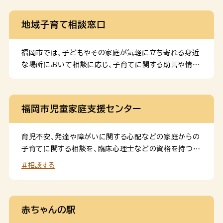
地域子育て相談窓口
福岡市では、子どもやその家庭が気軽に立ち寄れる身近
な場所において相談に応じ、子育てに関する助言や情報
提供などを行う「地域子育て相談窓口」を子どもプラザ
や保育所などに開設します。 子どもの発育や発達、子ど
もとの関わり方など、何でもお気軽にご相談ください！
福岡市児童家庭支援センター
育児不安、発達や障がいに関する心配などの家庭からの
子育てに関する相談を、臨床心理士などの資格を持つ相
談員がお受けします。面談による相談となりますので、事
#相談する
前予約が必要です。
赤ちゃんの駅