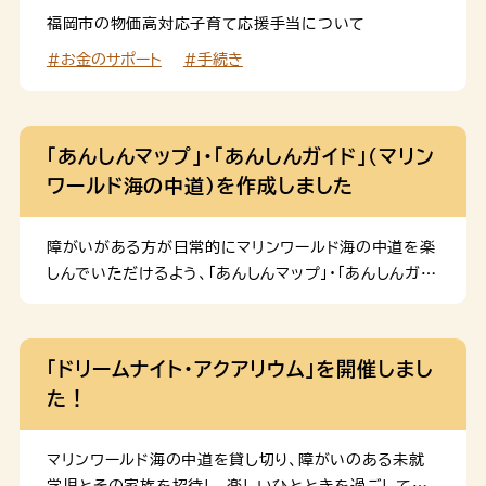
832-7830※ 24時間受付（年末年始を除く） ※ 月
福岡市の物価高対応子育て応援手当について
曜日～金曜日 9時～17時（祝日、年末年始を除く） 子
#お金のサポート
#手続き
育て相談リーフレット（長辺三つ折り） 近所に心配なお子
さんはいませんか？迷わず、ご相談ください！ 児童相談
所虐待対応ダイヤル189（いち・はや・く） 「虐待されて
いるのではないか」など、近所に気になる子どもや心配
「あんしんマップ」・「あんしんガイド」（マリン
な家族がいる場合はご相談ください。連絡 […]
ワールド海の中道）を作成しました
障がいがある方が日常的にマリンワールド海の中道を楽
しんでいただけるよう、「あんしんマップ」・「あんしんガイ
ド」（マリンワールド海の中道）（通常版）を作成しました。
「ドリームナイト・アクアリウム」を開催しまし
た！
マリンワールド海の中道を貸し切り、障がいのある未就
学児とその家族を招待し、楽しいひとときを過ごしてい