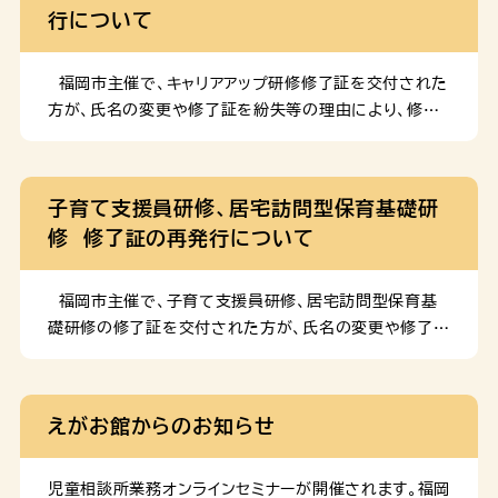
行について
職員数40名程度） ４ 募集期間 令和 […]
識と行動調査（令和５年度）」を実施しました。調査結果を
報告書としてまとめましたので、お知らせいたします。
調査報告書のダウンロード 過去の調査結果
福岡市主催で、キャリアアップ研修修了証を交付された
方が、氏名の変更や修了証を紛失等の理由により、修了
証の再発行を希望される場合に修了証の再発行を行う
ことができます。 再発行については、以下の「保育士等
キャリアアップ研修修了証再発行の申請について」をご
子育て支援員研修、居宅訪問型保育基礎研
参照ください。※福岡市主催のキャリアアップ研修のみ、
修 修了証の再発行について
再発行可能です。主催者が福岡市以外の場合、修了証の
再発行は出来かねます。申請前に、研修要項等をご確認
いただき、主催者が福岡市以外の場合は、主催団体へお
福岡市主催で、子育て支援員研修、居宅訪問型保育基
問い合わせをお願いいたします。
礎研修の修了証を交付された方が、氏名の変更や修了証
紛失等の理由により、修了証の再発行を希望される場合
に、修了証の再発行を行うことができます。 再発行につ
いては、以下の「再発行の申請手続きについて」をご参照
えがお館からのお知らせ
ください。
児童相談所業務オンラインセミナーが開催されます。福岡