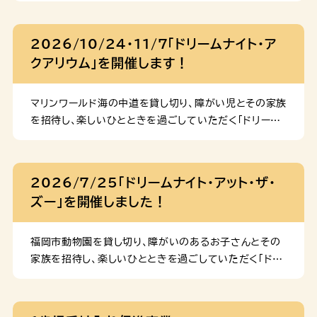
妊産婦や乳幼児向けの支援 (1)母子健康手帳 避難元の
自治体から交付された母子健康手帳を持参されていな
2026/10/24・11/7「ドリームナイト・ア
い場合、福岡市母子健康手帳を交付します。 (2)妊婦健
クアリウム」を開催します！
康診査・産婦健康診査 避難元の自治体から交付された
妊産婦健康診査の助成券を持参されていない場合、福岡
市妊婦健康診査・産婦健康診査助成券を交付し、健診費
マリンワールド海の中道を貸し切り、障がい児とその家族
用を助成します。 (3)乳幼児健康診査（1か月児健診、4
を招待し、楽しいひとときを過ごしていただく「ドリーム
か月児健診、10か月児健診） 医療機関で実施している
ナイト・アクアリウム」を開催します。 開催日時 2026
健康診査について、無料で受診できる受診券を交付しま
年 10月24日(土)、11月7日(土) 18：00～20：30
す。 (4)乳幼児健康診査（1歳6か月児健診、3歳児健
いずれかの日程のみご応募いただけます。申込はお子さ
2026/7/25「ドリームナイト・アット・ザ・
診） 保健福祉センター等で実施している健康診査につい
ま1人あたり１回までとなります。 対象児童 福岡市在住
ズー」を開催しました！
て、無料で受診できます。 (5)産後ケア事業 医療機関等
の18歳未満の（令和８年４月１日時点で18歳未満であ
で実施している産後ケ […]
れば、対象）障がい児・特別な支援が必要な児童と、その
家族 参加費 無料（駐車料金も無料） 申込定員 各日
福岡市動物園を貸し切り、障がいのあるお子さんとその
900人（抽選制） 申込期間 2026年８月10日(月)～９
家族を招待し、楽しいひとときを過ごしていただく「ドリ
月３日(木) 申込方法 下記URLをクリックまたは二次元
ームナイト・アット・ザ・ズー」を開催しました。 1,200名
コードを読み込んで応募フォームよりお申込みください。
の定員に対したくさんの応募をいただき、多くのご家族
https://ttzk.graffer.jp/city-fukuoka/smart-
にご参加いただきました。 動物ガイドやエサやりタイム、