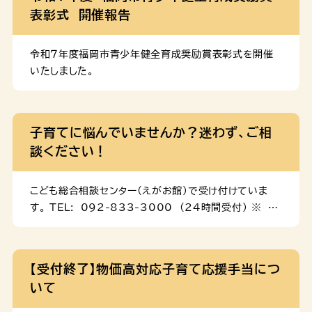
表彰式 開催報告
令和７年度福岡市青少年健全育成奨励賞表彰式を開催
いたしました。
子育てに悩んでいませんか？迷わず、ご相
談ください！
こども総合相談センター(えがお館)で受け付けていま
す。 TEL: 092-833-3000 (24時間受付) ※ 年
末年始は189番へお電話ください。 相談窓口 「子育て
に悩んでいる」、「事情があって子どもを育てられない」
など、育児の悩みについて、専門の相談員が話をうかが
【受付終了】物価高対応子育て応援手当につ
います。秘密は守られますので、安心してご相談くださ
いて
い。 こども総合相談センター（えがお館） えがお館 ホ
ームページ ＴＥＬ：092-833-3000ＦＡＸ：092-