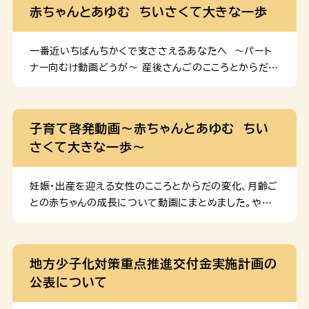
for 1-Year-Old Babies
赤ちゃんとあゆむ ちいさくて大きな一歩
一番近いちばんちかくで支ささえるあなたへ ～パート
ナー向むけ動画どうが～ 産後さんごのこころとからだの
変化へんかをチェック！ 生後せいご４～５か月げつの赤
あかちゃんガイド 生後せいご７～８か月げつの赤あかち
ゃんガイド 生後せいご12か月げつの赤あかちゃんガイ
子育て啓発動画～赤ちゃんとあゆむ ちい
ド
さくて大きな一歩～
妊娠・出産を迎える女性のこころとからだの変化、月齢ご
との赤ちゃんの成長について動画にまとめました。やさ
しい日本語・英語・中国語（簡体）・韓国語・ベトナム語・ネ
パール語の動画を作成しましたので、下記リンクからぜ
ひご覧ください。 一番近くで支えるあなたへ ～パート
地方少子化対策重点推進交付金実施計画の
ナー向け動画～ 妊娠・出産を迎える女性を支える、パー
公表について
トナーの方に向けた動画です。妊娠期から産後の女性の
こころとからだの状態やサポートの内容をまとめました。