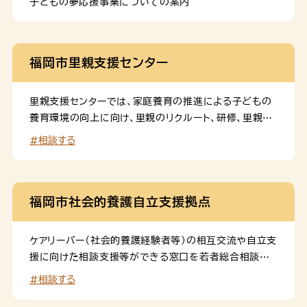
稚園、認定こども園、地域型保育事業所、企業主導型保育
子どもの夢応援事業についての案内
施設に通っていない生後６か月から２歳児 【優先利用
者】 〇以下に該当する方は優先利用者とさせていただ
きます。 ・お子様に障がいがある場合 ・利用を希望さ
福岡市里親支援センター
れるお子様の兄弟姉妹が疾病・障がいがある場合 ・保護
者が疾病・障がいがある場合 ・ひとり親家庭 ・多胎
児 ・兄弟姉妹が同時に同じ事業所を利用または同じ事
里親支援センターでは、家庭養育の推進による子どもの
業所へ申込む場合 ・生活保護世帯 ・関係機関からの紹
養育環境の向上に向け、里親のリクルート、研修、里親及
介 利用料 １時間300 […]
び委託児童に対する委託前から解除後までの包括的な
#相談する
支援を行います。
福岡市社会的養護自立支援拠点
ケアリーバー（社会的養護経験者等）の相互交流や自立支
援に向けた相談支援等ができる窓口を若者総合相談セ
ンター（ユースサポートhub）内に設置します。
#相談する