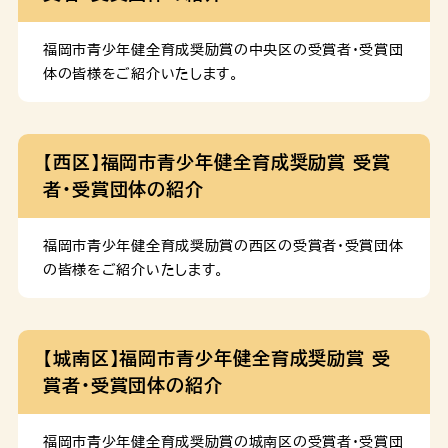
健やか課 母子保健に関す […]
５．前年の所得税課税額が年額３０，０００円以下の世帯
に属する方 ６．児童福祉法第２２条の規定による助産施
福岡市青少年健全育成奨励賞の中央区の受賞者・受賞団
設への入所措置を受けていない方 対象となる疾病 １．
体の皆様をご紹介いたします。
妊娠高血圧症候群及びその他関連疾患 ２．糖尿病及び
妊娠糖尿病 ３．貧血 ４．産科出血 ５．心疾患 支給基準
額 申請期限 妊産婦の入院による医療が終了した日から
【西区】福岡市青少年健全育成奨励賞 受賞
３０日以内に申請が必要です。ただし、入院期間が２１日
者・受賞団体の紹介
を超える場合は、入院した日から起算して２２日目以後３
０日以内に申請してくださ […]
福岡市青少年健全育成奨励賞の西区の受賞者・受賞団体
の皆様をご紹介いたします。
【城南区】福岡市青少年健全育成奨励賞 受
賞者・受賞団体の紹介
福岡市青少年健全育成奨励賞の城南区の受賞者・受賞団