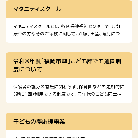
まで：「日中、家族等から家事や育児の支援が受けられな
マタニティスクール
い方」が対象 令和７年度から：「育児に不安や負担を
感じている方」が対象 令和６年度まで：「登録申込書」
や「変更届」を利用希望の事業者へ提出（決定まで３～４
マタニティスクールとは 各区保健福祉センターでは、妊
週間） 令和７年度から：福岡市に直接オンライン申請
娠中の方やそのご家族に対して、妊娠、出産、育児につい
（決定まで１～２週間） 注）登録手続きの前に、利用を
て実際に役立つことを学んでいただけるよう教室を開催
希望する事業者への事前連絡が必要です。 対象となる方
しています。妊娠・分娩の生理、栄養、新生児の衣類、沐浴
次のすべてに該当する方 注）「外出支援」は、生後１年未
法、妊婦体操、家族計画等の健康管理、育児などについ
令和８年度「福岡市型」こども誰でも通園制
満の赤ちゃんが多胎児（双子、三つ子等）の場合に対象と
ての知識、技術をお知らせします。 予約の方法等、各区
度について
なります。注）発熱や喉の痛みがある場合など、体調不良
のマタニティスクール（マタニティ相談）の詳細は以下か
時のご利用はお控えください。 利用期間 妊娠中から出
らご確認ください。 動画で学ぶ「赤ちゃんのお世話」 マ
産後 […]
タニティスクールでお伝えしている「抱っこの方法」や「赤
保護者の就労の有無に関わらず、保育園などを定期的に
ちゃんの入浴（沐浴）の方法」などについて、公益財団法
（週に1回）利用できる制度です。同年代のこども同士で
人母子衛生研究会のYouTubeチャンネルからご覧い
触れ合ったり、集団の中で過ごしたりすることで、社会性
ただくことができます。 詳細は、動画で学ぶ「赤ちゃんの
が育まれこどもの健やかな成長を促します。また、保護者
お世話」のページをご覧ください。
のリフレッシュにつながり、保育士からアドバイスをもら
子どもの夢応援事業
うことで、子育てのヒントを得ることができます。 事業の
詳細はこちら をご参照ください。 対象児童 保育所、幼