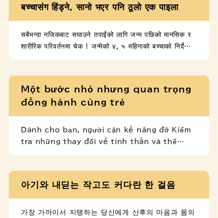
बच्चासंग हिंड्ने, सानो भएर पनि ठूलो एक पाइला
सबैभन्दा नजिकबाट सघाउने तपाईंको लागि जन्म पछिको मानसिक र
शारीरिक परिवर्तनमा चेक ! जन्मेको ४, ५ महिनाको बच्चाको निर्देशिका
जन्मेको ७, ८ महिनाको बच्चाको निर्देशिका जन्मेको १२ महिनाको
बच्चाको निर्देशिका
Một bước nhỏ nhưng quan trọng
đồng hành cùng trẻ
Dành cho bạn, người cận kề nâng đỡ Kiểm
tra những thay đổi về tinh thần và thể
chất sau sinh! Hướng dẫn nuôi dạy trẻ 4,
5 tháng tuổi Hướng dẫn nuôi dạy trẻ 7, 8
tháng tuổi Hướng dẫn nuôi dạy trẻ 12
아기와 내딛는 작고도 커다란 한 걸음
tháng tuổi
가장 가까이서 지탱하는 당신에게 산후의 마음과 몸의