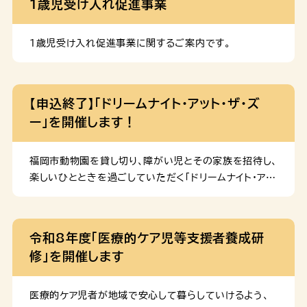
１歳児受け入れ促進事業
apply/apply-procedure-alias/ […]
スタンプラリーなどを通して、子どもたちが思い思いに
楽しむ姿が見られるイベントとなりました！ 当日の様子
飼育員さんが動物のエサやりやガイドを行ってくれまし
１歳児受け入れ促進事業に関するご案内です。
た。普段はなかなか見ることのできない動物の食事の様
子を、みなさん楽しそうにご覧になっていました。 飼育
員さんによる動物の生態や食事についての説明に、皆さ
【申込終了】「ドリームナイト・アット・ザ・ズ
ん興味を持って聞き入っていました。 イヤーマフやサン
ー」を開催します！
グラス、あんしんバッグ（※）の貸し出しを行いました。※
気持ちを落ち着けたいときに役立つおもちゃやミニ絵本
等が入ったバッグ こどもたちがイヤーマフを使用してく
福岡市動物園を貸し切り、障がい児とその家族を招待し、
れていました！ 支援 […]
楽しいひとときを過ごしていただく「ドリームナイト・アッ
ト・ザ・ズー」を開催します。
令和8年度「医療的ケア児等支援者養成研
修」を開催します
医療的ケア児者が地域で安心して暮らしていけるよう、