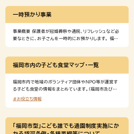
資料の添付が必要になります。 同居親族の常時介護又
は看護を理由に申請される方は、下記申立書の添付が必
一時預かり事業
要になります。 変更届 児童発達支援センターでの一時
預かりを辞める場合や転居・転職、就労状況の変更など、
世帯の状況に変更がある場合は、速やかに届出が必要で
事業概要 保護者が冠婚葬祭や通院、リフレッシュなど必
す。
要なときに、お子さんを一時的にお預かりします。 福岡
市一時預かり空き状況検索サイト R7年４月１日より
OPEN！ 福岡市内の一時預かり実施施設の空き状況や
よくある質問などをご確認できます。 福岡市一時預かり
福岡市内の子ども食堂マップ・一覧
空き状況検索サイト 対象児童 福岡市内に居住する生後
6か月から小学校就学前の乳幼児。ただし、病児・病気回
復期は利用できません。※「中央児童会館あいくる」及び
福岡市内で地域のボランティア団体やNPO等が運営す
「南区おおはし子どもプラザ」は、市外居住者も利用でき
る子ども食堂の情報をまとめています。（福岡市及び福
ます。ただし、当日空きがある場合に限ります。 利用料
岡市社会福祉協議会が把握している団体で、掲載可の団
#お役立ち情報
施設によって異なります。（実施施設一覧をご参照くださ
体のみ）
い。） 利用回数 月14回まで利用できます。※複数の施
設を利用した場合、合算して14回までとなります。 利用
方法 事前登録 事前に利用登録が必要です。 児童の住
「福岡市型」こども誰でも通園制度実施にか
所が確認できるもの（福岡市子ども医療証、健康保険の
かる認可条例・各種要綱等について