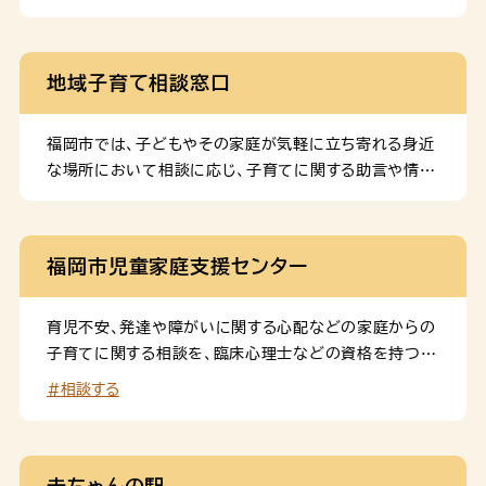
地域子育て相談窓口
福岡市では、子どもやその家庭が気軽に立ち寄れる身近
な場所において相談に応じ、子育てに関する助言や情報
提供などを行う「地域子育て相談窓口」を子どもプラザ
や保育所などに開設します。 子どもの発育や発達、子ど
もとの関わり方など、何でもお気軽にご相談ください！
福岡市児童家庭支援センター
育児不安、発達や障がいに関する心配などの家庭からの
子育てに関する相談を、臨床心理士などの資格を持つ相
談員がお受けします。面談による相談となりますので、事
#相談する
前予約が必要です。
赤ちゃんの駅