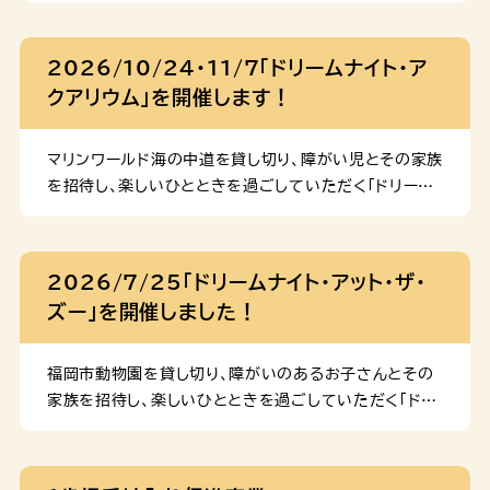
妊産婦や乳幼児向けの支援 (1)母子健康手帳 避難元の
自治体から交付された母子健康手帳を持参されていな
2026/10/24・11/7「ドリームナイト・ア
い場合、福岡市母子健康手帳を交付します。 (2)妊婦健
クアリウム」を開催します！
康診査・産婦健康診査 避難元の自治体から交付された
妊産婦健康診査の助成券を持参されていない場合、福岡
市妊婦健康診査・産婦健康診査助成券を交付し、健診費
マリンワールド海の中道を貸し切り、障がい児とその家族
用を助成します。 (3)乳幼児健康診査（1か月児健診、4
を招待し、楽しいひとときを過ごしていただく「ドリーム
か月児健診、10か月児健診） 医療機関で実施している
ナイト・アクアリウム」を開催します。 開催日時 2026
健康診査について、無料で受診できる受診券を交付しま
年 10月24日(土)、11月7日(土) 18：00～20：30
す。 (4)乳幼児健康診査（1歳6か月児健診、3歳児健
いずれかの日程のみご応募いただけます。申込はお子さ
2026/7/25「ドリームナイト・アット・ザ・
診） 保健福祉センター等で実施している健康診査につい
ま1人あたり１回までとなります。 対象児童 福岡市在住
ズー」を開催しました！
て、無料で受診できます。 (5)産後ケア事業 医療機関等
の18歳未満の（令和８年４月１日時点で18歳未満であ
で実施している産後ケ […]
れば、対象）障がい児・特別な支援が必要な児童と、その
家族 参加費 無料（駐車料金も無料） 申込定員 各日
福岡市動物園を貸し切り、障がいのあるお子さんとその
900人（抽選制） 申込期間 2026年８月10日(月)～９
家族を招待し、楽しいひとときを過ごしていただく「ドリ
月３日(木) 申込方法 下記URLをクリックまたは二次元
ームナイト・アット・ザ・ズー」を開催しました。 1,200名
コードを読み込んで応募フォームよりお申込みください。
の定員に対したくさんの応募をいただき、多くのご家族
https://ttzk.graffer.jp/city-fukuoka/smart-
にご参加いただきました。 動物ガイドやエサやりタイム、