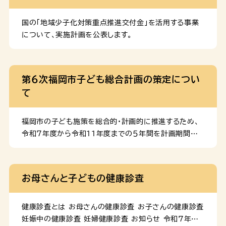
こころとからだの状態やサポートの内容をまとめました。
産後のこころとからだの変化をチェック！ 産後のこころ
国の「地域少子化対策重点推進交付金」を活用する事業
とからだの変化やダメージ、困った時の相談先について
について、実施計画を公表します。
まとめました。 生後４～５カ月の赤ちゃんガイド 頸がす
わり、物を握るなど、できることがたくさん増える時期で
す。生活リズムの整え方や赤ちゃんへの声かけのポイン
第６次福岡市子ども総合計画の策定につい
ト、自宅での安全対策などをまとめました。 生後７～８か
て
月の赤ちゃんガイド 寝返りやお座り等、行動範囲が広が
る時期です。事故予防 […]
福岡市の子ども施策を総合的・計画的に推進するため、
令和７年度から令和11年度までの５年間を計画期間とす
る「第６次福岡市子ども総合計画」を策定しました。 計画
のダウンロード 概要版 第６次福岡市子ども総合計画（概
要版）（PDF：4 MB） 第６次福岡市子ども総合計画（や
お母さんと子どもの健康診査
さしい概要版）（PDF：5 MB） 本編 第６次福岡市子ど
も総合計画（PDF：7 MB） <分割版> 計画の検討経
過 パブリック・コメントの実施結果について 計画を策定
健康診査とは お母さんの健康診査 お子さんの健康診査
するにあたり、広く市民の意見を聴くため、原案に対する
妊娠中の健康診査 妊婦健康診査 お知らせ 令和7年4