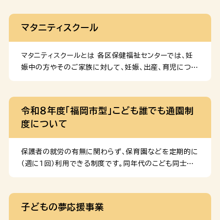
図る事業です。 お知らせ （令和７年４月） 令和６年度
まで：「日中、家族等から家事や育児の支援が受けられな
マタニティスクール
い方」が対象 令和７年度から：「育児に不安や負担を
感じている方」が対象 令和６年度まで：「登録申込書」
や「変更届」を利用希望の事業者へ提出（決定まで３～４
マタニティスクールとは 各区保健福祉センターでは、妊
週間） 令和７年度から：福岡市に直接オンライン申請
娠中の方やそのご家族に対して、妊娠、出産、育児につい
（決定まで１～２週間） 注）登録手続きの前に、利用を
て実際に役立つことを学んでいただけるよう教室を開催
希望する事業者への事前連絡が必要です。 対象となる方
しています。妊娠・分娩の生理、栄養、新生児の衣類、沐浴
次のすべてに該当する方 注）「外出支援」は、生後１年未
法、妊婦体操、家族計画等の健康管理、育児などについ
令和８年度「福岡市型」こども誰でも通園制
満の赤ちゃんが多胎児（双子、三つ子等）の場合に対象と
ての知識、技術をお知らせします。 予約の方法等、各区
度について
なります。注）発熱や喉の痛みがある場合など、体調不良
のマタニティスクール（マタニティ相談）の詳細は以下か
時のご利用はお控えください。 利用期間 妊娠中から出
らご確認ください。 動画で学ぶ「赤ちゃんのお世話」 マ
産後 […]
タニティスクールでお伝えしている「抱っこの方法」や「赤
保護者の就労の有無に関わらず、保育園などを定期的に
ちゃんの入浴（沐浴）の方法」などについて、公益財団法
（週に1回）利用できる制度です。同年代のこども同士で
人母子衛生研究会のYouTubeチャンネルからご覧い
触れ合ったり、集団の中で過ごしたりすることで、社会性
ただくことができます。 詳細は、動画で学ぶ「赤ちゃんの
が育まれこどもの健やかな成長を促します。また、保護者
お世話」のページをご覧ください。
のリフレッシュにつながり、保育士からアドバイスをもら
子どもの夢応援事業
うことで、子育てのヒントを得ることができます。 事業の