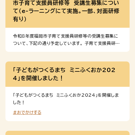
市子育て支援員研修等 受講生募集につい
て（e-ラーニングにて実施。一部、対面研修
有り）
令和8年度福岡市子育て支援員研修等の受講生募集に
ついて、下記の通り予定しています。 子育て支援員研修
【e-ラーニング受講期間】9月11日(金曜日）～12月31
日（木曜日）の間。パソコンやスマートフォン等で、いつで
も受講可能 【対面研修】下記の予定です。①②は必修、③
「子どもがつくるまち ミニふくおか202
は任意参加 ①心肺蘇生は、10月14日（水曜日）、10月
4」を開催しました！
16日（金曜日）、10月20日（火曜日）、10月26日（月曜
日）、10月30日（金曜日）のうち１回（２時間程度） ②グ
ループ討議は、11月20日（金曜日）、11月25日（水曜
「子どもがつくるまち ミニふくおか2024」を開催しま
日）、12月2日（水曜日）のうち１回（２時間程度） ③事前
した！
オリエンテーション（任意参加・対面開催）は9月15日（火
#おでかけする
曜日）に実施①②③の会場は、いずれも福岡市中央区天
神を予定 居宅訪問型保育研修 基礎研修 【e-ラーニン
グ受講期間】9月11日(金曜日）～11月10日（火曜日）の