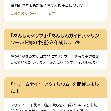
832-7830※ 24時間受付（年末年始を除く） ※ 月
福岡市の物価高対応子育て応援手当について
曜日～金曜日 9時～17時（祝日、年末年始を除く） 子
#お金のサポート
#手続き
育て相談リーフレット（長辺三つ折り） 近所に心配なお子
さんはいませんか？迷わず、ご相談ください！ 児童相談
所虐待対応ダイヤル189（いち・はや・く） 「虐待されて
いるのではないか」など、近所に気になる子どもや心配
「あんしんマップ」・「あんしんガイド」（マリン
な家族がいる場合はご相談ください。連絡 […]
ワールド海の中道）を作成しました
障がいがある方が日常的にマリンワールド海の中道を楽
しんでいただけるよう、「あんしんマップ」・「あんしんガイ
ド」（マリンワールド海の中道）（通常版）を作成しました。
「ドリームナイト・アクアリウム」を開催しまし
た！
マリンワールド海の中道を貸し切り、障がいのある未就
学児とその家族を招待し、楽しいひとときを過ごしてい