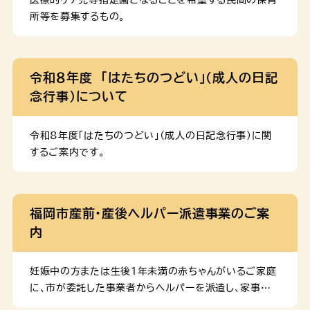
利用定員の空きを活用し実施。 ・在園児と同じ保育室
所等を募集するもの。
等で実施。 ※令和８年４月１日時点で在籍児童見込
み数が利用定員数を上回っている場合は不可。 一般型
・すべての施設で実施可。 ・専用施設や本体の保育
令和８年度 「はたちのつどい」（成人の日記
施設等とは定員を別に設け、在園児と合同又は専用室を
念行事）について
設けて実施。 公募の期間・スケジュール １ 募集開
始 […]
令和8年度「はたちのつどい」（成人の日記念行事）に関
するご案内です。
福岡市産前・産後ヘルパー派遣事業のご案
内
妊娠中の方または生後１年未満の赤ちゃんがいるご家庭
に、市が委託した事業者からヘルパーを派遣し、家事や
育児のお手伝いをすることで、育児不安や負担の軽減を