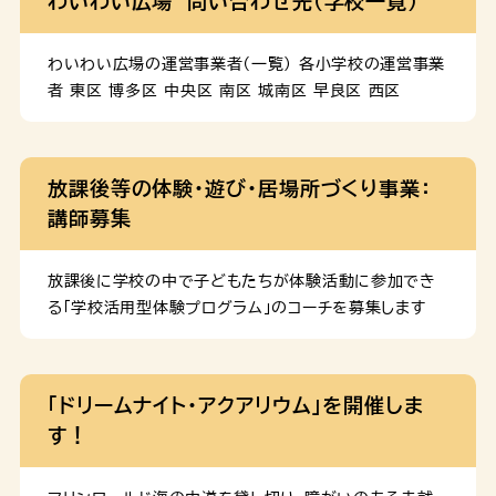
わいわい広場 問い合わせ先（学校一覧）
る。」 申込み 本セミナーは終了しました。 概要 子育てと
など、子育て体験に向けた準備を行いながら、将来のラ
仕事の両立方法などについて学ぶほか、子育て中の方々
イフデザインについて具体的に考えます。 ２ 子育て体
のトークセッションを通じて将来 […]
験 ２名１組で未就学児（０-６歳）を子育て中のご家庭と
わいわい広場の運営事業者（一覧） 各小学校の運営事業
交流します。出産や子育てなどの疑問や悩みに対し、子
者 東区 博多区 中央区 南区 城南区 早良区 西区
育て家庭からアドバイスを受けられます。 ３ 振り返り会
（後日・オンライン） 体験で感じたことを他の参加者とシ
ェアしながら、学びを深めます。 日程 このページに関す
放課後等の体験・遊び・居場所づくり事業：
るお問合せ 名称：福岡市ライフデザイン支援事業事務局
講師募集
（委託先：スリール株式会社）TEL：03-6801-
8335MAIL：lifedesign@sourire-heart.co
[…]
放課後に学校の中で子どもたちが体験活動に参加でき
る「学校活用型体験プログラム」のコーチを募集します
「ドリームナイト・アクアリウム」を開催しま
す！