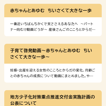
Guide for 7 to 8-Month-Old Babies Guide
for 1-Year-Old Babies
赤ちゃんとあゆむ ちいさくて大きな一歩
一番近いちばんちかくで支ささえるあなたへ ～パート
ナー向むけ動画どうが～ 産後さんごのこころとからだの
変化へんかをチェック！ 生後せいご４～５か月げつの赤
あかちゃんガイド 生後せいご７～８か月げつの赤あかち
ゃんガイド 生後せいご12か月げつの赤あかちゃんガイ
子育て啓発動画～赤ちゃんとあゆむ ちい
ド
さくて大きな一歩～
妊娠・出産を迎える女性のこころとからだの変化、月齢ご
との赤ちゃんの成長について動画にまとめました。やさ
しい日本語・英語・中国語（簡体）・韓国語・ベトナム語・ネ
パール語の動画を作成しましたので、下記リンクからぜ
ひご覧ください。 一番近くで支えるあなたへ ～パート
地方少子化対策重点推進交付金実施計画の
ナー向け動画～ 妊娠・出産を迎える女性を支える、パー
公表について
トナーの方に向けた動画です。妊娠期から産後の女性の