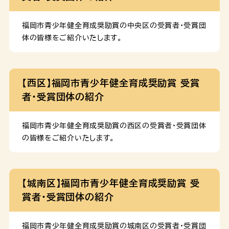
健やか課 母子保健に関す […]
５．前年の所得税課税額が年額３０，０００円以下の世帯
に属する方 ６．児童福祉法第２２条の規定による助産施
福岡市青少年健全育成奨励賞の中央区の受賞者・受賞団
設への入所措置を受けていない方 対象となる疾病 １．
体の皆様をご紹介いたします。
妊娠高血圧症候群及びその他関連疾患 ２．糖尿病及び
妊娠糖尿病 ３．貧血 ４．産科出血 ５．心疾患 支給基準
額 申請期限 妊産婦の入院による医療が終了した日から
【西区】福岡市青少年健全育成奨励賞 受賞
３０日以内に申請が必要です。ただし、入院期間が２１日
者・受賞団体の紹介
を超える場合は、入院した日から起算して２２日目以後３
０日以内に申請してくださ […]
福岡市青少年健全育成奨励賞の西区の受賞者・受賞団体
の皆様をご紹介いたします。
【城南区】福岡市青少年健全育成奨励賞 受
賞者・受賞団体の紹介
福岡市青少年健全育成奨励賞の城南区の受賞者・受賞団