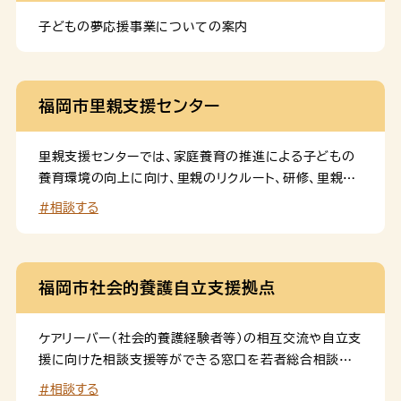
詳細はこちら をご参照ください。 対象児童 保育所、幼
稚園、認定こども園、地域型保育事業所、企業主導型保育
子どもの夢応援事業についての案内
施設に通っていない生後６か月から２歳児 【優先利用
者】 〇以下に該当する方は優先利用者とさせていただ
きます。 ・お子様に障がいがある場合 ・利用を希望さ
福岡市里親支援センター
れるお子様の兄弟姉妹が疾病・障がいがある場合 ・保護
者が疾病・障がいがある場合 ・ひとり親家庭 ・多胎
児 ・兄弟姉妹が同時に同じ事業所を利用または同じ事
里親支援センターでは、家庭養育の推進による子どもの
業所へ申込む場合 ・生活保護世帯 ・関係機関からの紹
養育環境の向上に向け、里親のリクルート、研修、里親及
介 利用料 １時間300 […]
び委託児童に対する委託前から解除後までの包括的な
#相談する
支援を行います。
福岡市社会的養護自立支援拠点
ケアリーバー（社会的養護経験者等）の相互交流や自立支
援に向けた相談支援等ができる窓口を若者総合相談セ
ンター（ユースサポートhub）内に設置します。
#相談する