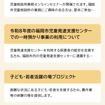
児童相談所業務オンラインセミナーが開催されます。福岡
市児童相談所の業務にご興味のある方は、是非ご参加下
さい。
令和８年度の福岡市児童発達支援センター
での一時預かり事業の利用について
児童発達支援センターを利用する保護者の就労を支援す
るため、福岡市内の児童発達支援センターに通園する児
童を対象に、療育終了後の一時預かり(18時まで)を実
施しております。一時預かりの詳しい内容や、令和８年度
の利用の手続きについては、下記資料をご参照くださ
子ども・若者活躍の場プロジェクト
い。 利用の申請に必要な書類 児童発達支援センターで
の一時預かりの新規利用を希望する方は、下記資料の提
出が必要になります。 児童発達支援センターでの一時預
困難な状況にある子ども・若者を支援するため，農作業
かりの継続利用を希望する方は、下記資料の提出が必要
等の体験の場を提供します。
になります。 また、就労を理由に申請される方は、下記