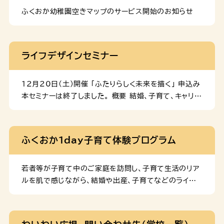
円を上限とします。 （４）本事業を利用できる方 （１）に掲
ふくおか幼稚園空きマップのサービス開始のお知らせ
げる特別支援学校に通っており、福岡市内に住所を有す
る児童・生徒 ２ 本事業の運営委託先 下記委託先は令和
7年度の内容です。法人名をクリックすると、各委託先法
ライフデザインセミナー
人のホームページへ移動します。
12月20日(土)開催 「ふたりらしく未来を描く」 申込み
本セミナーは終了しました。 概要 結婚、子育て、キャリア
のこと。パートナーと、これからの暮らしについてじっく
り話し合ったことはありますか。子育て経験者のリアルな
声や、参加者同士の交流を通して、ふたりの未来を造る
ふくおか１day子育て体験プログラム
ヒントがきっとみつかります！ 日時 2025年12月
20日(土) 13:00～16:00（受付12:40～） 会場
天神西茂ビル内 ７階会議室（中央区天神3-4-10-
若者等が子育て中のご家庭を訪問し、子育て生活のリア
702） 対象 福岡市内に在住・在勤・在学中で、市内で
ルを肌で感じながら、結婚や出産、子育てなどのライフ
の出産・子育てに関心がある方 ※ぜひパートナーと一緒
プランについて考える体験型プログラムです。 申込み
にご参加ください！ 定員 20名程度 参加費 無料
募集期間が終了したため、申込みを締め切りました。 内
11月13日(木)開催 「未来は、自分で、デザインでき
容 １ 事前説明 子どもとのふれあい方等について学ぶ