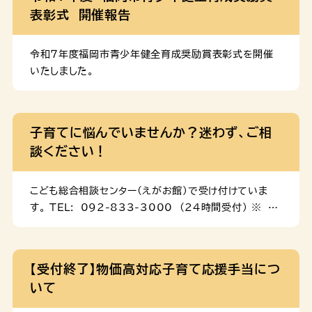
表彰式 開催報告
令和７年度福岡市青少年健全育成奨励賞表彰式を開催
いたしました。
子育てに悩んでいませんか？迷わず、ご相
談ください！
こども総合相談センター(えがお館)で受け付けていま
す。 TEL: 092-833-3000 (24時間受付) ※ 年
末年始は189番へお電話ください。 相談窓口 「子育て
に悩んでいる」、「事情があって子どもを育てられない」
など、育児の悩みについて、専門の相談員が話をうかが
【受付終了】物価高対応子育て応援手当につ
います。秘密は守られますので、安心してご相談くださ
いて
い。 こども総合相談センター（えがお館） えがお館 ホ
ームページ ＴＥＬ：092-833-3000ＦＡＸ：092-