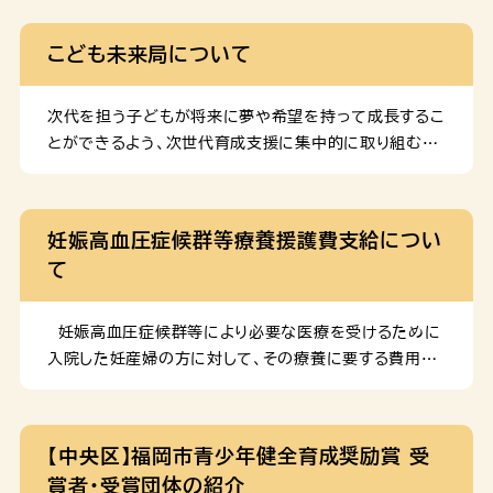
こども未来局について
次代を担う子どもが将来に夢や希望を持って成長するこ
とができるよう、次世代育成支援に集中的に取り組むた
め、2005年（平成17年）に「こども未来局」を創設しま
した。 組織 こども政策部 総務課 局の総合的な連絡調
整、局の予算・決算、こども未来基金 こども政策課 子ど
妊娠高血圧症候群等療養援護費支給につい
も・子育て施策にかかる総合的な企画調整、子ども総合
て
計画、子ども施策に関する広報等 こども健全育成課 子
ども・若者育成支援施策にかかる企画調整、青少年の非
行防止・健全育成に関すること、中央児童会館「あいく
妊娠高血圧症候群等により必要な医療を受けるために
る」、背振少年自然の家、海の中道青少年海の家及び科学
入院した妊産婦の方に対して、その療養に要する費用の
館の管理運営 事業企画担当 子どもの居場所や体験活
一部を支給するものです。 対象者 以下のすべての要件
動機会等の企画調整 こども健やか部 こども家庭課 児
を満たす方 １．福岡市内に住民票を有している方 ２．妊
童虐待防止に関すること、児童福祉法に基づく社会的養
娠高血圧症候群等の対象疾病にり患している妊産婦 ３．
【中央区】福岡市青少年健全育成奨励賞 受
護に関すること、ヤングケアラーに関すること、児童手当、
母体又は胎児の保護のために医療機関へ入院して必要
賞者・受賞団体の紹介
支援が必要な子どもの把握・支援等に関すること こども
な医療を受けた方 ４．入院期間が７日以上であった方