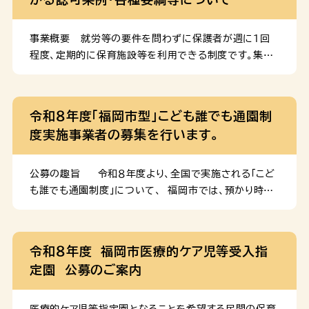
資格確認書、個人番 […]
事業概要 就労等の要件を問わずに保護者が週に１回
程度、定期的に保育施設等を利用できる制度です。集団
生活を体験することで、こどもの健やかな成長を促すこ
とを目的に実施しています。 対象年齢等の詳細は下記
リンク先に掲載しております。 「福岡市型」こども誰でも
令和８年度「福岡市型」こども誰でも通園制
通園制度について 設備及び運営に関する認可基準
度実施事業者の募集を行います。
事業実施には市の認可が必要です。認可に際しては、下
記条例の設備基準や運営基準を満たす必要があります。
福岡市乳児等通園支援事業の設備及び運営の基準を
公募の趣旨 令和８年度より、全国で実施される「こど
定める条例（PDF：327 KB） 制度の実施方法に関する
も誰でも通園制度」について、 福岡市では、預かり時間
要綱 実施事業者は下記実施要項を遵守する必要があ
や利用対象児童を国基準より拡充した「福岡市型」として
ります。 福岡市乳児等通園支援事業実施要綱（PDF：
令和６年度より 実施しており、令和８年度より新たに
183 KB） 運営及び施設改修に関する補助金要綱
「「福岡市型」こども誰でも通園制度」を実施する事業者
令和８年度 福岡市医療的ケア児等受入指
実施事業者には、事業開始の際の施設改修や運営に際し
を 募集します。 公募施設数 10か所程度 公募対象
定園 公募のご案内
て補助金を交付しております。交付条件や金額等は下記
エリア 福岡市全域 事業実施の形態 余裕活用型 ・
要綱をご確認ください […]
認可保育所、認定こども園、地域型保育事業所で実施
可 ・通年で０～２歳児の利用定員に空きがある場合、
医療的ケア児等指定園となることを希望する民間の保育