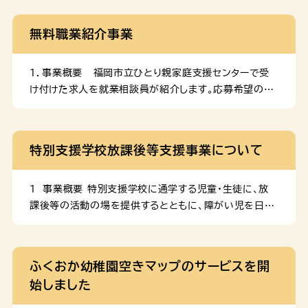
無料職業紹介事業
１．事業概要 福岡市立ひとり親家庭支援センターで受
け付けた求人を就業相談員が紹介します。応募希望の方
には紹介状を発行します。 ２．事業の実施場所 福岡市
立ひとり親家庭支援センター（福岡市中央区大手門２丁
目５番１５号）において実施。 ３．費用負担 求職者・求
特別支援学校放課後等支援事業について
人者ともに無料。 ４．事業イメージ お問い合わせ 福岡市
立ひとり親家庭支援センター 電話番号：092-715-
8805福岡市立ひとり親家庭支援センターホームページ
１ 事業概要 特別支援学校に通学する児童・生徒に、放
ひとり親家庭情報ポータルサイト「たよって」 ひとり親家
課後等の活動の場を提供するとともに、障がい児を日常
庭やひとり親になる前の家庭の方向けに、各機関の支援
的にケアしている保護者の就労とレスパイトの時間を確
施策や情報をまとめたポータルサイト「たよって」を運用
保することを目的として、福岡市が社会福祉法人等に事
しています。ぜひご活用ください。 ※画像をクリックする
業を委託して実施しているものです。 （１）実施場所 （２）
ふくおか幼稚園空きマップのサービスを開
とサイトにジャンプします。
実施時間 ※日曜、祝日及び12月29日～1月3日は
始しました
事業を実施しません。 （３）利用料 ※ひと月の利用料
合計が3,000円を超える場合、利用者負担額は3,000