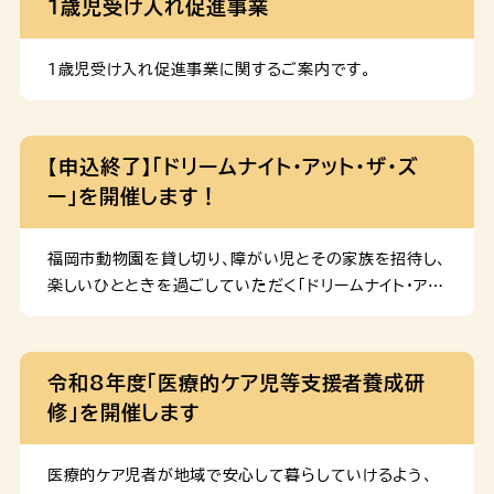
１歳児受け入れ促進事業
apply/apply-procedure-alias/ […]
スタンプラリーなどを通して、子どもたちが思い思いに
楽しむ姿が見られるイベントとなりました！ 当日の様子
飼育員さんが動物のエサやりやガイドを行ってくれまし
１歳児受け入れ促進事業に関するご案内です。
た。普段はなかなか見ることのできない動物の食事の様
子を、みなさん楽しそうにご覧になっていました。 飼育
員さんによる動物の生態や食事についての説明に、皆さ
【申込終了】「ドリームナイト・アット・ザ・ズ
ん興味を持って聞き入っていました。 イヤーマフやサン
ー」を開催します！
グラス、あんしんバッグ（※）の貸し出しを行いました。※
気持ちを落ち着けたいときに役立つおもちゃやミニ絵本
等が入ったバッグ こどもたちがイヤーマフを使用してく
福岡市動物園を貸し切り、障がい児とその家族を招待し、
れていました！ 支援 […]
楽しいひとときを過ごしていただく「ドリームナイト・アッ
ト・ザ・ズー」を開催します。
令和8年度「医療的ケア児等支援者養成研
修」を開催します
医療的ケア児者が地域で安心して暮らしていけるよう、