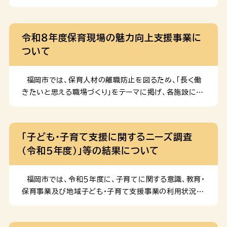
意見の募集を行いました。 福岡市こども・子育て審議会
月1日より、以下のとおり助成対象を追加しています。
児童福祉をはじめとした子ども施策を総合的に推進する
１．妊娠20週頃(4番券)の健診における超音波検査 令
ための審議会であり、学識経験者、子ども・子育て支援事
和7年3月31日以前に助成券を受け取られた場合、差替
令和８年度保育現場の魅力向上支援事業に
業の従事者などで構成されています。第６次福岡市子ど
え等不要ですので、そのまま医療機関を受診してくださ
ついて
も総合計画の策定について、福岡市から諮問を受け、分
い。 ２．妊婦健診の一環として受検する子宮頸がん検診
野別に専門的な知見等を持つ委員で構成する４ […]
子宮頸がん検診用助成券をお持ちでない場合、各妊婦
健診実施医療機関に助成券を配置しておりますので、そ
福岡市では、保育人材の離職防止を図るため、「長く働
のまま医療機関を受診してください。 対象者 福岡市に
きたいと思える職場づくり」をテーマに掲げ、各施設にお
住民登録のある妊婦 助成内容 母子健康手帳とともに
ける「働き方改革」の取組みを支援しています。 令和８
「福岡市妊婦健康診査助成券・産婦健康診査助成券つづ
年度の参加施設について、下記のとおり募集します。
り」（14回分）を交付します。この助成券で受診された場
※ 令和７年度の実施報告書を掲載しておりますので、ご
「子ども・子育て支援に関するニーズ調査
合でも、助成対象以外の検査費用など、別途医療機関に
参照ください。 １ 事業概要 ＊訪問研修型 公募
（令和５年度）」等の結果について
お支払いが必要な場合があります。※多胎妊婦の方に
で募集した市内保育施設（３施設）を社会保険労務士が
は、上記助成券つづりのほか […]
年７回程度訪問し、「働き方改革」 の取組みを支援しま
す。 ＊研修支援型 公募した市内保育施設（20施
福岡市では、令和５年度に、子育てに関する意識、教育・
設程度）に対して年４回「業務改善」をテーマに集合研修
保育事業及び地域子ども・子育て支援事業の利用状況や
を 実施し、自主的な「働き方改革」の取組みを支援しま
利用希望、青少年の意識や生活実態などを把握し、「第６
す。 ２ 対象施設 福岡市内の認可保育所、認定こど
次福岡市子ども総合計画」（計画期間：令和７～11年度）
も園、地域型保育事業所 ３ 募集施設数 ＊訪問研修