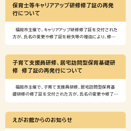
策定の基礎資料を得ることを目的とした「子ども・子育て
保育士等キャリアアップ研修修了証の再発
型 ３施設 ＊研修支援型 20施設程度（参加
支援に関するニーズ調査（令和５年度）」及び「青少年の意
行について
職員数40名程度） ４ 募集期間 令和 […]
識と行動調査（令和５年度）」を実施しました。調査結果を
報告書としてまとめましたので、お知らせいたします。
調査報告書のダウンロード 過去の調査結果
福岡市主催で、キャリアアップ研修修了証を交付された
方が、氏名の変更や修了証を紛失等の理由により、修了
証の再発行を希望される場合に修了証の再発行を行う
ことができます。 再発行については、以下の「保育士等
キャリアアップ研修修了証再発行の申請について」をご
子育て支援員研修、居宅訪問型保育基礎研
参照ください。※福岡市主催のキャリアアップ研修のみ、
修 修了証の再発行について
再発行可能です。主催者が福岡市以外の場合、修了証の
再発行は出来かねます。申請前に、研修要項等をご確認
いただき、主催者が福岡市以外の場合は、主催団体へお
福岡市主催で、子育て支援員研修、居宅訪問型保育基
問い合わせをお願いいたします。
礎研修の修了証を交付された方が、氏名の変更や修了証
紛失等の理由により、修了証の再発行を希望される場合
に、修了証の再発行を行うことができます。 再発行につ
いては、以下の「再発行の申請手続きについて」をご参照
えがお館からのお知らせ
ください。