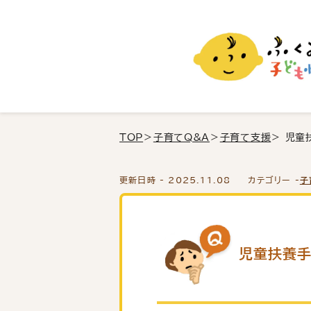
ふくおか子ども情報
福岡市の子育て情報サイト
TOP
＞
子育てQ&A
＞
子育て支援
＞ 児童
更新日時 -
2025.11.08
カテゴリー -
子
児童扶養手