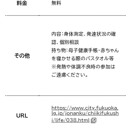
料金
無料
内容：身体測定、発達状況の確
認、個別相談
持ち物：母子健康手帳・赤ちゃん
その他
を寝かせる際のバスタオル等
※発熱や体調不良時の参加は
ご遠慮ください。
https://www.city.fukuoka.
lg.jp/jonanku/chiikifukush
URL
i/life/038.html