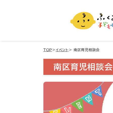
ふくおか子ども情報
福岡市の子育て情報サイト
TOP
＞
イベント
＞ 南区育児相談会
南区育児相談会