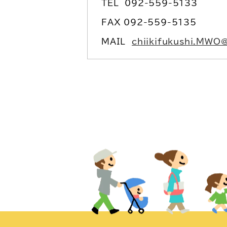
TEL
092-559-5133
FAX 092-559-5135
MAIL
chiikifukushi.MWO@