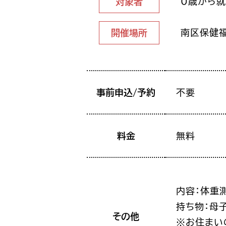
0歳から
対象者
南区保健
開催場所
事前申込/予約
不要
料金
無料
内容：体重
持ち物：母
その他
※お住まい