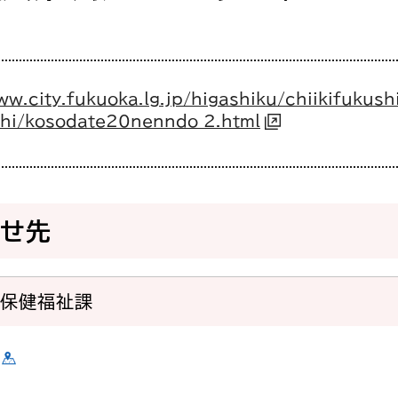
ww.city.fukuoka.lg.jp/higashiku/chiikifukush
hi/kosodate20nenndo_2.html
わせ先
域保健福祉課