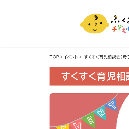
ふくおか子ども情報
福岡市の子育て情報サイト
TOP
＞
イベント
＞ すくすく育児相談会(母
すくすく育児相