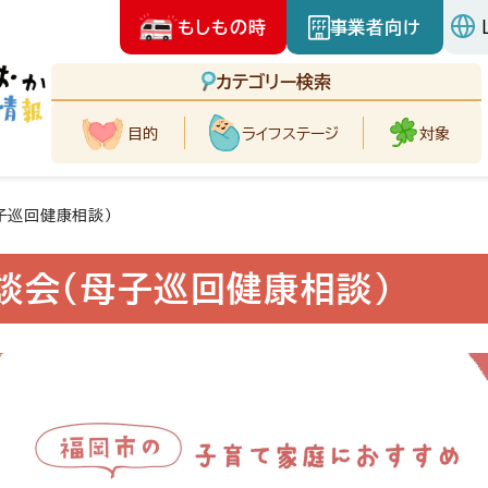
もしもの時
事業者向け
カテゴリー検索
目的
ライフ
ステージ
対象
子巡回健康相談)
談会(母子巡回健康相談)