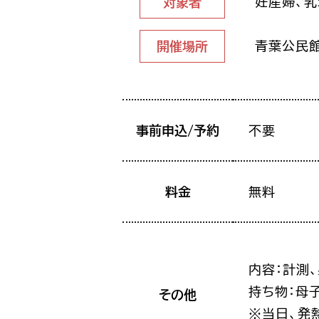
妊産婦、
対象者
青葉公民
開催場所
事前申込/予約
不要
料金
無料
内容：計測
持ち物：母
その他
※当日、発