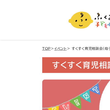
ふくおか子ども情報
福岡市の子育て情報サイト
TOP
＞
イベント
＞ すくすく育児相談会(母
すくすく育児相