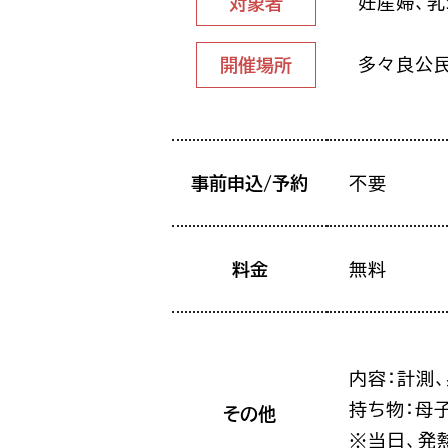
妊産婦、
対象者
多々良公
開催場所
事前申込/予約
不要
料金
無料
内容：計測
持ち物：母
その他
※当日、発