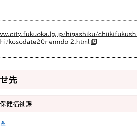
ww.city.fukuoka.lg.jp/higashiku/chiikifukush
hi/kosodate20nenndo_2.html
わせ先
域保健福祉課