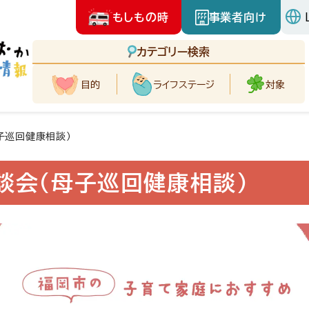
もしもの時
事業者向け
カテゴリー検索
目的
ライフ
ステージ
対象
子巡回健康相談)
談会(母子巡回健康相談)