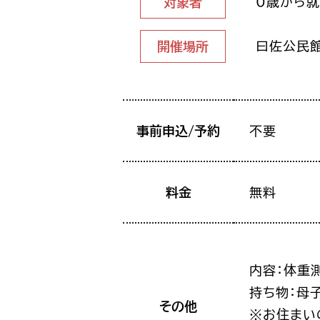
0歳から
対象者
曰佐公民
開催場所
事前申込/予約
不要
料金
無料
内容：体重
持ち物：母
その他
※お住まい