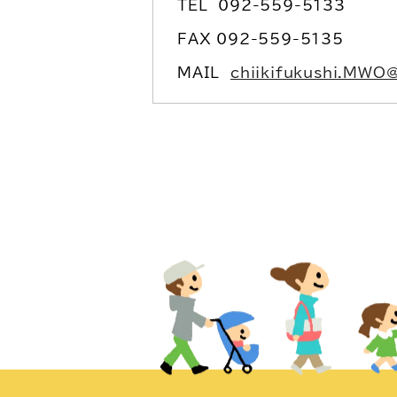
TEL
092-559-5133
FAX 092-559-5135
MAIL
chiikifukushi.MWO@