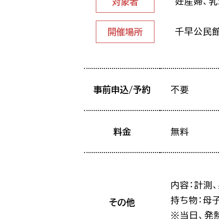
妊産婦、
対象者
千早公民
開催場所
事前申込/予約
不要
料金
無料
内容：計測
持ち物：母
その他
※当日、発