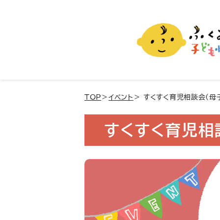
ふくおか子ども情報
福岡市の子育て情報サイト
TOP
＞
イベント
＞ すくすく育児相談会(母
すくすく育児相