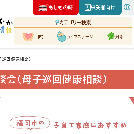
もしもの時
事業者向け
カテゴリー検索
目的
ライフ
ステージ
対象
子巡回健康相談)
談会(母子巡回健康相談)