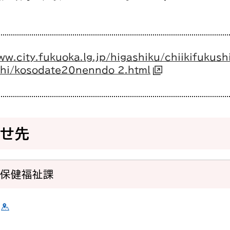
ww.city.fukuoka.lg.jp/higashiku/chiikifukush
hi/kosodate20nenndo_2.html
わせ先
域保健福祉課