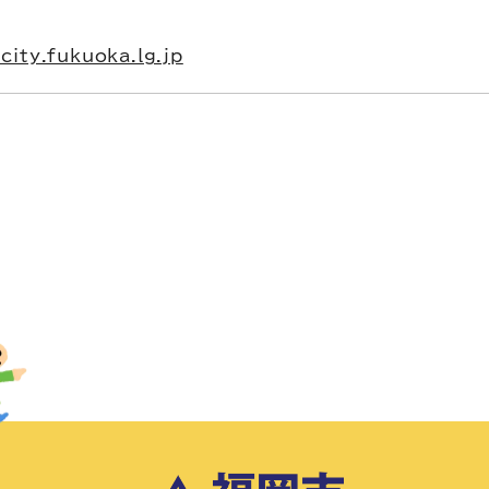
ity.fukuoka.lg.jp