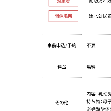
乳幼児と
対象者
姪北公民
開催場所
事前申込/予約
不要
料金
無料
内容：乳幼
持ち物：母
その他
※発熱や体