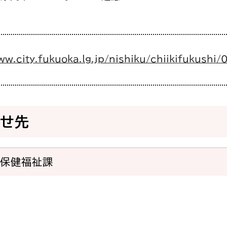
ww.city.fukuoka.lg.jp/nishiku/chiikifukushi/
わせ先
域保健福祉課