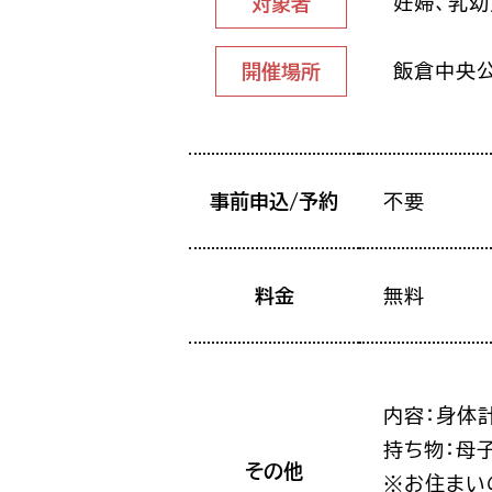
妊婦、乳
対象者
飯倉中央
開催場所
事前申込/予約
不要
料金
無料
内容：身体
持ち物：母
その他
※お住まい