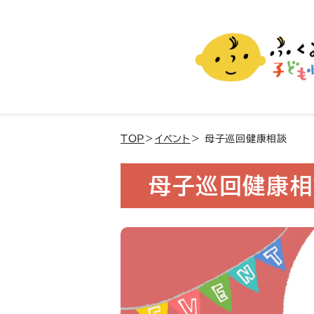
ふくおか子ども情報
福岡市の子育て情報サイト
TOP
＞
イベント
＞ 母子巡回健康相談
母子巡回健康相