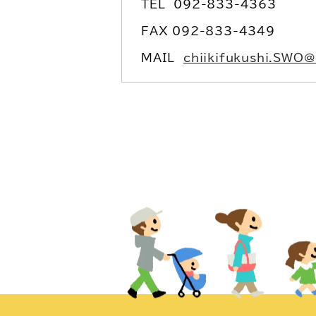
TEL
092-833-4363
FAX 092-833-4349
MAIL
chiikifukushi.SWO@c