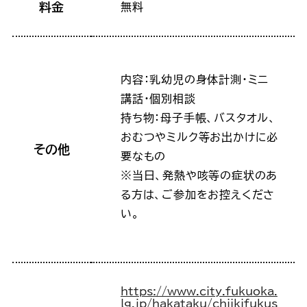
料金
無料
内容：乳幼児の身体計測・ミニ
講話･個別相談
持ち物：母子手帳、バスタオル、
おむつやミルク等お出かけに必
その他
要なもの
※当日、発熱や咳等の症状のあ
る方は、ご参加をお控えくださ
い。
https://www.city.fukuoka.
lg.jp/hakataku/chiikifukus