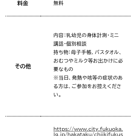
料金
無料
内容：乳幼児の身体計測・ミニ
講話･個別相談
持ち物：母子手帳、バスタオル、
おむつやミルク等お出かけに必
その他
要なもの
※当日、発熱や咳等の症状のあ
る方は、ご参加をお控えくださ
い。
https://www.city.fukuoka.
lg.jp/hakataku/chiikifukus