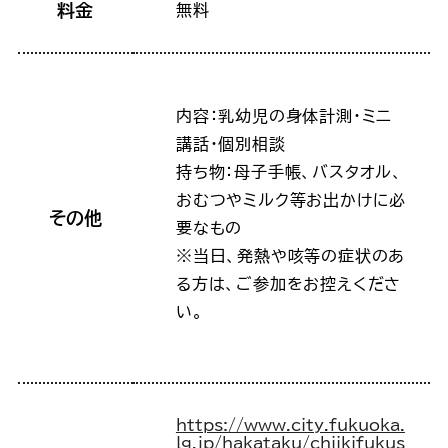
料金
無料
内容：乳幼児の身体計測・ミニ
講話･個別相談
持ち物：母子手帳、バスタオル、
おむつやミルク等お出かけに必
その他
要なもの
※当日、発熱や咳等の症状のあ
る方は、ご参加をお控えくださ
い。
https://www.city.fukuoka.
lg.jp/hakataku/chiikifukus