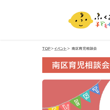
ふくおか子ども情報
福岡市の子育て情報サイト
TOP
＞
イベント
＞ 南区育児相談会
南区育児相談会