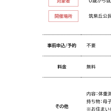
0歳から
対象者
筑紫丘公
開催場所
事前申込/予約
不要
料金
無料
内容：体重
持ち物：母
その他
※お住まい