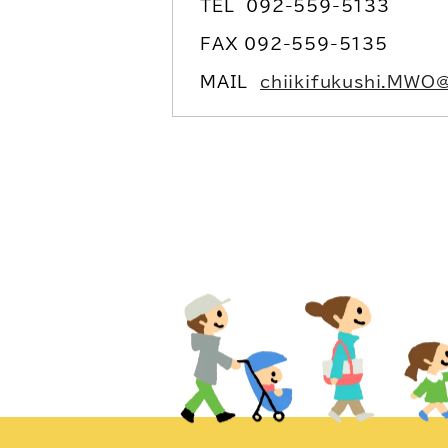
TEL
092-559-5133
FAX 092-559-5135
MAIL
chiikifukushi.MWO@