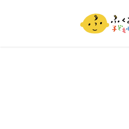
ふくおか子ども情報
福岡市の子育て情報サイト