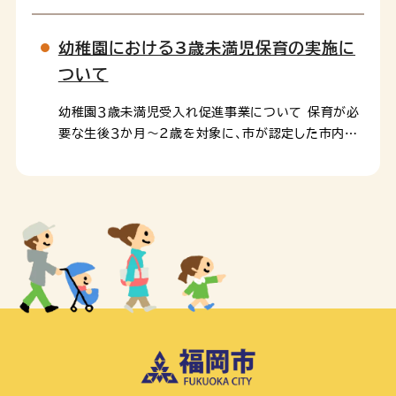
る児童を対象に、療育終了後の一時預かり(18時ま
で)を実施しております。一時預かりの詳しい内容や、
幼稚園における3歳未満児保育の実施に
令和８...
ついて
幼稚園３歳未満児受入れ促進事業について 保育が必
要な生後３か月～２歳を対象に、市が認定した市内の
私立幼稚園で、保育士資格などを持つ職員がお子さま
をお預かりします。（年度途中で３歳に達した場合は当
該年度...