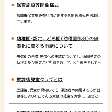
保育施設等関係様式
福岡市保育施設等利用に関する各関係様式を掲載し
ています。
幼稚園・認定こども園（幼稚園部分）の無
償化に関する申請について
無償化の申請 無償化の申請については、通園予定の
幼稚園及び認定こども園を通して、お手続きをしてい
ただきます。幼稚園は、新制度に移行した幼稚園と移
行していない幼稚園（私学助成園）があり、申請書が違
放課後児童クラブとは
います...
放課後、児童が帰宅しても、保護者や同居する方が就
労等により不在である家庭の児童を対象に、遊びと生
活の場を提供し、放課後児童支援員などの活動支援の
もと、児童の健全な育成を図る目的で実施していま