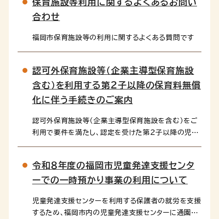
保育施設等利用に関するよくあるお問い
す。 運営...
合わせ
福岡市保育施設等の利用に関するよくある質問です
認可外保育施設等（企業主導型保育施設
含む）を利用する第２子以降の保育料無償
化に伴う手続きのご案内
認可外保育施設等（企業主導型保育施設を含む）をご
利用で要件を満たし、認定を受けた第２子以降の児童
を対象に、利用料の助成を実施しています。
令和８年度の福岡市児童発達支援センタ
ーでの一時預かり事業の利用について
児童発達支援センターを利用する保護者の就労を支援
するため、福岡市内の児童発達支援センターに通園す